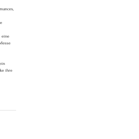
rmances, 
e 
 eine 
 Messe 
ein 
ke ihre 