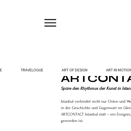
2 Min. Lesezeit
E
TRAVELOGUE
ART OF DESIGN
ART IN MOTIO
ARTCONTA
Spüre den Rhythmus der Kunst in Istan
Istanbul verbindet nicht nur Osten und We
in der Geschichte und Gegenwart im Gleich
ARTCONTACT Istanbul statt – ein Ereignis
geworden ist.