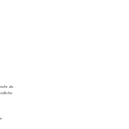
mehr als 
edliche 
 
e-