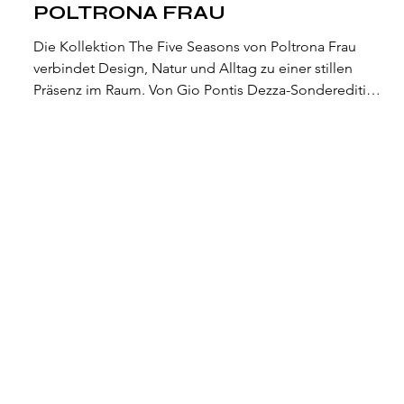
POLTRONA FRAU
Die Kollektion The Five Seasons von Poltrona Frau
verbindet Design, Natur und Alltag zu einer stillen
Präsenz im Raum. Von Gio Pontis Dezza-Sonderedition
bis zur Blisscape-Sofa – jedes Stück zeugt von
Materialklarheit und handwerklicher Präzision.