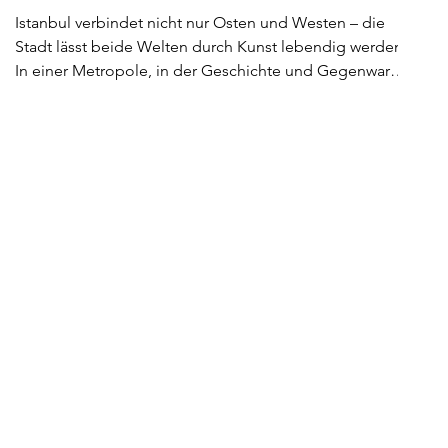
Istanbul verbindet nicht nur Osten und Westen – die
Stadt lässt beide Welten durch Kunst lebendig werden.
In einer Metropole, in der Geschichte und Gegenwart
im Gleichschritt pulsieren, findet vom 21. bis 25. Mai
2025 die fünfte Ausgabe der ARTCONTACT Istanbul
statt – ein Ereignis, das längst zu einem der
lebendigsten Termine im internationalen
Kunstkalender geworden ist.