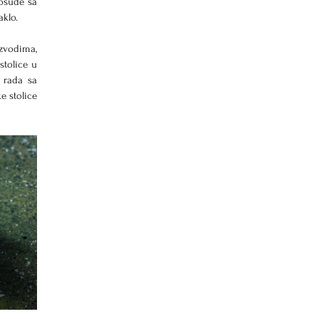
osude sa 
klo.
vodima, 
tolice u 
rada sa 
 stolice 