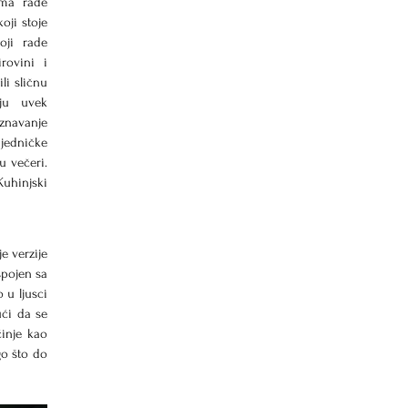
ma rade 
ji stoje 
oji rade 
ovini i 
i sličnu 
ju uvek 
znavanje 
edničke 
 večeri. 
uhinjski 
e verzije 
pojen sa 
u ljusci 
ći da se 
inje kao 
o što do 