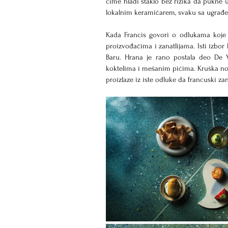
čime hladi staklo bez rizika da pukne 
lokalnim keramičarem, svaku sa ugrađen
Kada Francis govori o odlukama koje 
proizvođačima i zanatlijama. Isti izbor 
Baru. Hrana je rano postala deo De V
koktelima i mešanim pićima. Kruška nosi
proizlaze iz iste odluke da francuski zan