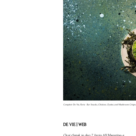
Comptoir De Vie, Paris:  Bar Snacks, Chicken, Oyster, and Mushroom Crisps.
DE VIE | 
WEB
Ovaj članak je deo 7. broja AH Magazine-a.