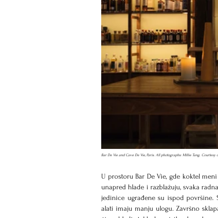
Bar De Vie and Cave De Vie, Paris. All photographs: Millie Tang. Courtesy o
U prostoru Bar De Vie, gde koktel meni 
unapred hlade i razblažuju, svaka radna
jedinice ugrađene su ispod površine. 
alati imaju manju ulogu. Završno sklapa