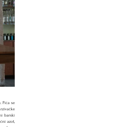
 Pića se 
rzivačke 
i barski 
ni azot, 