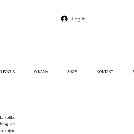
Log In
IN FOCUS
O NAMA
SHOP
KONTAKT
, koliko 
nog jela 
 u kojem 