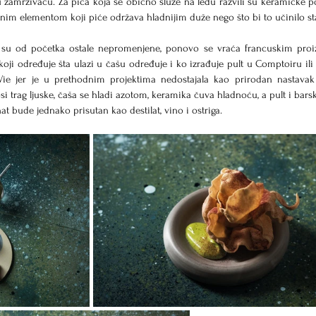
u zamrzivaču. Za pića koja se obično služe na ledu razvili su keramičke p
im elementom koji piće održava hladnijim duže nego što bi to učinilo sta
su od početka ostale nepromenjene, ponovo se vraća francuskim proiz
koji određuje šta ulazi u čašu određuje i ko izrađuje pult u Comptoiru ili s
ie jer je u prethodnim projektima nedostajala kao prirodan nastavak 
 trag ljuske, čaša se hladi azotom, keramika čuva hladnoću, a pult i barske
at bude jednako prisutan kao destilat, vino i ostriga.