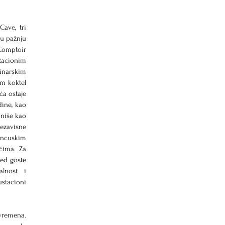
ave, tri 
tu pažnju 
omptoir 
tacionim 
arskim 
m koktel 
a ostaje 
ine, kao 
niše kao 
avisne 
ncuskim 
ćima. Za 
ed goste 
lnost i 
stacioni 
remena. 