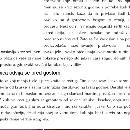
Proizvodi koje biraju i način na koji sa nji
menjaju se kroz sezonu, godinu i potrebe ljudi ko
iza njih. Francis kaže da ih privlače ljudi k
pažljivo, sa dugoročnom brigom o zemlji, sir
procesu. Neki od njih nemaju organski sertifikat il
akreditaciju, jer takve oznake ne odražava
precizno njihov rad. Zato se De Vie oslanja na po
proizvođača, razumevanje proizvoda i zaj
 nastavlja kroz set meni: svako jelo i svako piće imaju svoje mesto u ritmu
o blizu da vide završne pokrete pre nego što jelo ili čaša stignu do njih. K
ostoru, gde svaki završni korak ostaje vidljiv.
ića odvija se pred gostom.
ka koji menja i jelo i piće, vratio se ostrigi. Tim je sačuvao ljuske iz ranij
e-vie od kruške, a zatim tu infuziju destilovao na kraju godine. Destilat je s
ta kako bi nastao mineralan, blago slankast martini, poslužen direktno 
f kuhinje, ostrigu služi sa granitom od zelene jabuke i kiselice, dopuštaju
noću granite, biljnu notu kiselice i morski karakter ljuske. Ono što poč
rada: infuziju, destilaciju, spoj sa vermutom, kuhinju, bar i servis, pre neg
ski ranije verzije istog jela.