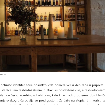
f De Vie.
definiše identitet bara, odsustvo leda pomera veliki deo rada u pripremu.
 stanica ima rashladni sistem, pultovi su postavljeni više, a rashladno-zam
Stanice često kombinuju kuhinjsku, kafe i rashladnu opremu, dok klasičn
nje svakog pića odvija se pred gostom. Za čaše na stopici tim koristi teč