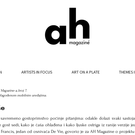
N
ARTISTS IN FOCUS
ART ON A PLATE
THEMES 
agazine-a, broj 7.
rilagođenom mobilnim uređajima.
še
avremeno gostoprimstvo počinje pitanjima: odakle dolazi svaki sastojak
ost sedi, kako je čaša ohlađena i kako ljuske ostriga iz ranije verzije jed
 Francis, jedan od osnivača De Vie, govorio je za AH Magazine o projektu