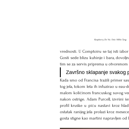
Raspberry, De Vie. Foto: Millie Tang
vrednosti. U Comptoiru se taj isti izbor
Gosti sede blizu kuhinje i bara, dovoljn
tim se za servis priprema u otvorenom pr
Završno sklapanje svakog p
Kada smo od Francisa tražili primer sastoj
tog jela, tokom leta ih infuzirao u eau-d
malom količinom francuskog suvog vermu
nakon ostrige. Adam Purcell, izvršni še
profil kruške u piću nastavi kroz hlad
ostatak ranijeg jela prolazi kroz mesece 
gosta stigne kao martini napravljen od lju