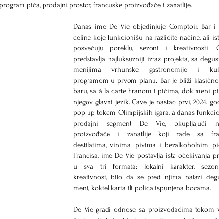
program pića, prodajni prostor, francuske proizvođače i zanatlije.
Danas ime De Vie objedinjuje Comptoir, Bar i C
celine koje funkcionišu na različite načine, ali is
posvećuju poreklu, sezoni i kreativnosti. C
predstavlja najluksuzniji izraz projekta, sa degus
menijima vrhunske gastronomije i kulin
programom u prvom planu. Bar je bliži klasično
baru, sa à la carte hranom i pićima, dok meni pić
njegov glavni jezik. Cave je nastao prvi, 2024. god
pop-up tokom Olimpijskih igara, a danas funkcio
prodajni segment De Vie, okupljajući nez
proizvođače i zanatlije koji rade sa fra
destilatima, vinima, pivima i bezalkoholnim pi
Francisa, ime De Vie postavlja ista očekivanja pr
u sva tri formata: lokalni karakter, sezona
kreativnost, bilo da se pred njima nalazi degu
meni, koktel karta ili polica ispunjena bocama.
De Vie gradi odnose sa proizvođačima tokom v