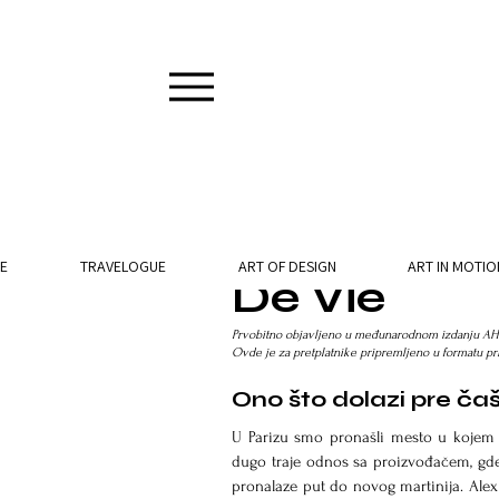
3 min read
E
TRAVELOGUE
ART OF DESIGN
ART IN MOTIO
De Vie
Prvobitno objavljeno u međunarodnom izdanju AH M
Ovde je za pretplatnike pripremljeno u formatu p
Ono što dolazi pre ča
U Parizu smo pronašli mesto u kojem s
dugo traje odnos sa proizvođačem, gde g
pronalaze put do novog martinija. Alex