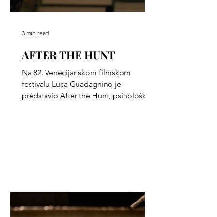
3 min read
AFTER THE HUNT
Na 82. Venecijanskom filmskom
festivalu Luca Guadagnino je
predstavio After the Hunt, psihološki
triler sa Juliom Roberts u glavnoj ulozi.
Film istražuje istinu, moć i moralne
dileme akademskog sveta, uz
upečatljive uloge Andrewa Garfielda i
Ayo Edebiri i muziku Trenta Reznora i
Atticusa Rossa.