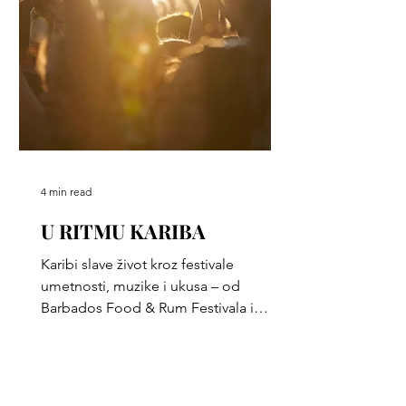
4 min read
U RITMU KARIBA
Karibi slave život kroz festivale
umetnosti, muzike i ukusa – od
Barbados Food & Rum Festivala i
World Creole Music Festivala na
Dominiki, preko Aruba Art Fair-a i
Pirates Week-a na Kajmanima, do St.
Barth Gourmet Festivala i BVI Food