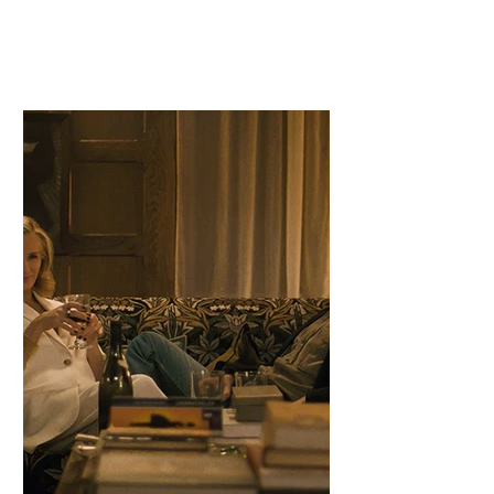
strah i krhke odluke na najvišim
nivoima vlasti.