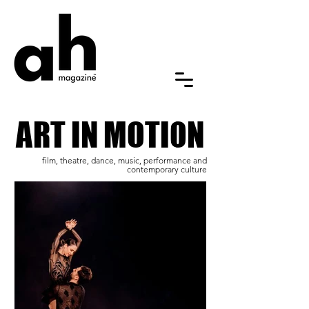
ART IN MOTION
ART IN MOTION
film, theatre, dance, music, performance and
contemporary culture