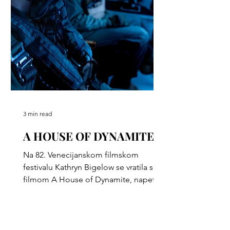
3 min read
A HOUSE OF DYNAMITE
Na 82. Venecijanskom filmskom
festivalu Kathryn Bigelow se vratila sa
filmom A House of Dynamite, napetim
političkim trilerom sa Idrisom Elbom i
Rebeccom Ferguson. Radnja je
smeštena u 18 minuta do mogućeg
nuklearnog udara, otkrivajući moć,