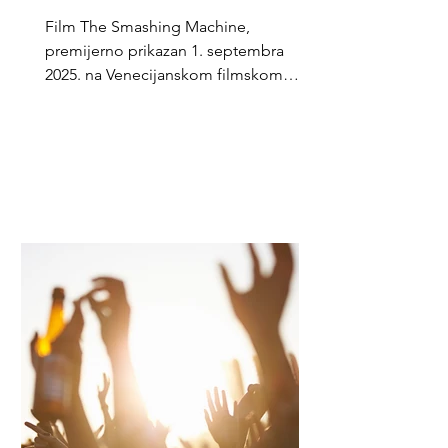
Film The Smashing Machine,
premijerno prikazan 1. septembra
2025. na Venecijanskom filmskom
festivalu, doneo je Dwayneu Johnsonu
ulogu karijere u priči o UFC legendi
Marku Kerru. Publika je nagradila film
petnaestominutnim ovacijama, a kritike
su hvalile Johnsonovu transformaciju i
Emily Blunt kao snažnu emotivnu
osovinu filma. Režiju potpisuje Benny
Safdie, muziku Nala Sinephro, a
produkciju A24.