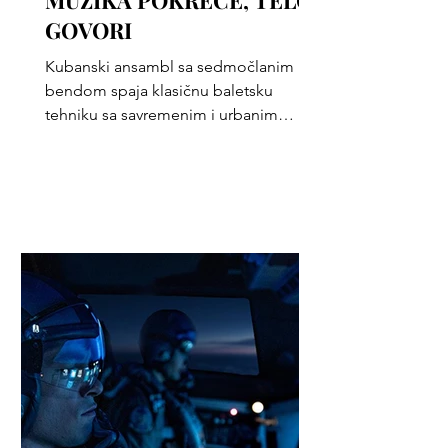
MUZIKA POKREĆE, TELO
GOVORI
Kubanski ansambl sa sedmočlanim
bendom spaja klasičnu baletsku
tehniku sa savremenim i urbanim
plesom.