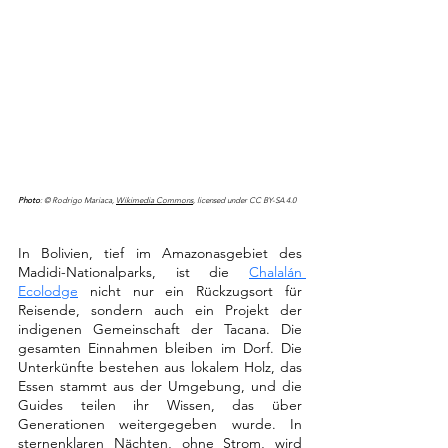
Photo
: © Rodrigo Mariaca, 
Wikimedia Commons
, licensed under CC BY-SA 4.0
In Bolivien, tief im Amazonasgebiet des 
Madidi-Nationalparks, ist die 
Chalalán 
Ecolodge
 nicht nur ein Rückzugsort für 
Reisende, sondern auch ein Projekt der 
indigenen Gemeinschaft der Tacana. Die 
gesamten Einnahmen bleiben im Dorf. Die 
Unterkünfte bestehen aus lokalem Holz, das 
Essen stammt aus der Umgebung, und die 
Guides teilen ihr Wissen, das über 
Generationen weitergegeben wurde. In 
sternenklaren Nächten, ohne Strom, wird 