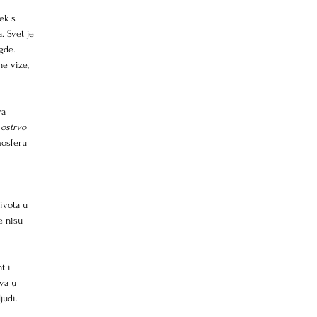
ek s 
. Svet je 
gde. 
e vize, 
va 
ostrvo 
mosferu 
ivota u 
e nisu 
t i 
ava u 
judi.