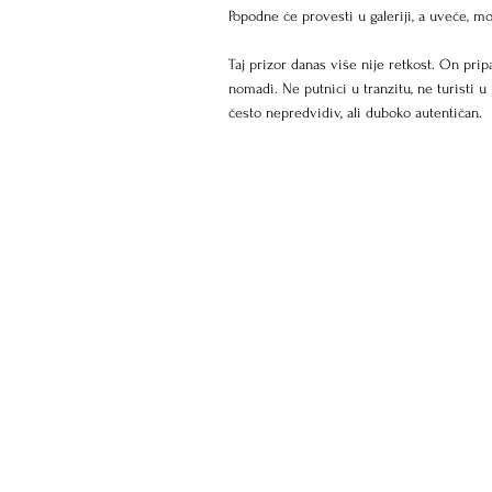
Popodne će provesti u galeriji, a uveče, 
Taj prizor danas više nije retkost. On prip
nomadi. Ne putnici u tranzitu, ne turisti u p
često nepredvidiv, ali duboko autentičan.