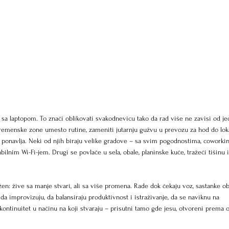
 sa laptopom. To znači oblikovati svakodnevicu tako da rad više ne zavisi od je
vremenske zone umesto rutine, zameniti jutarnju gužvu u prevozu za hod do lok
ne ponavlja. Neki od njih biraju velike gradove – sa svim pogodnostima, coworki
abilnim Wi-Fi-jem. Drugi se povlače u sela, obale, planinske kuće, tražeći tišinu i
en: žive sa manje stvari, ali sa više promena. Rade dok čekaju voz, sastanke ob
 da improvizuju, da balansiraju produktivnost i istraživanje, da se naviknu na 
kontinuitet u načinu na koji stvaraju – prisutni tamo gde jesu, otvoreni prema