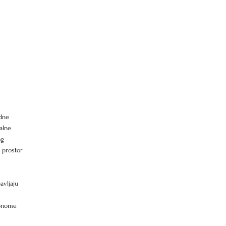
dne 
alne 
ng 
 prostor 
avljaju 
 onome 