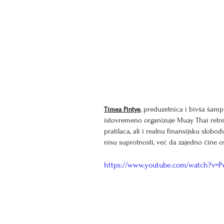
, preduzetnica i bivša šam
Timea Pintye
istovremeno organizuje Muay Thai retreat
pratilaca, ali i realnu finansijsku slob
nisu suprotnosti, već da zajedno čine o
https://www.youtube.com/watch?v=P