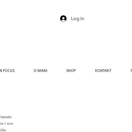
Log In
IN FOCUS
O NAMA
SHOP
KONTAKT
 Umesto 
će i sve 
iju. 