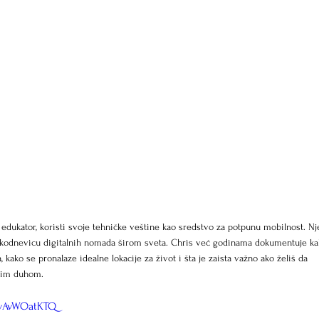
 edukator, koristi svoje tehničke veštine kao sredstvo za potpunu mobilnost. N
 svakodnevicu digitalnih nomada širom sveta. Chris već godinama dokumentuje ka
, kako se pronalaze idealne lokacije za život i šta je zaista važno ako želiš da 
čkim duhom.
xvAvWOatKTQ