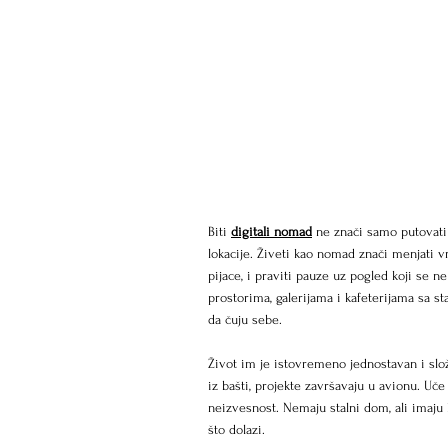
Biti 
digitali nomad
 ne znači samo putovati
lokacije. Živeti kao nomad znači menjati 
pijace, i praviti pauze uz pogled koji se 
prostorima, galerijama i kafeterijama sa st
da čuju sebe.
Život im je istovremeno jednostavan i slož
iz bašti, projekte završavaju u avionu. Uče
neizvesnost. Nemaju stalni dom, ali imaju 
što dolazi.