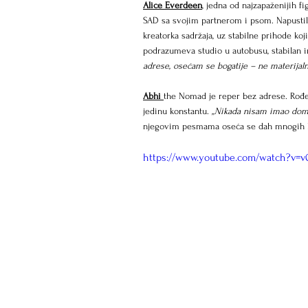
Alice Everdeen
, jedna od najzapaženijih 
SAD sa svojim partnerom i psom. Napustila 
kreatorka sadržaja, uz stabilne prihode koj
podrazumeva studio u autobusu, stabilan i
adrese, osećam se bogatije – ne materijal
Abhi
the Nomad je reper bez adrese. Rođen
jedinu konstantu. 
„Nikada nisam imao dom 
njegovim pesmama oseća se dah mnogih kon
https://www.youtube.com/watch?v=v