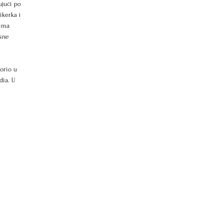
ujući po 
ikerka i 
vima 
sne 
orio u 
dia. U 