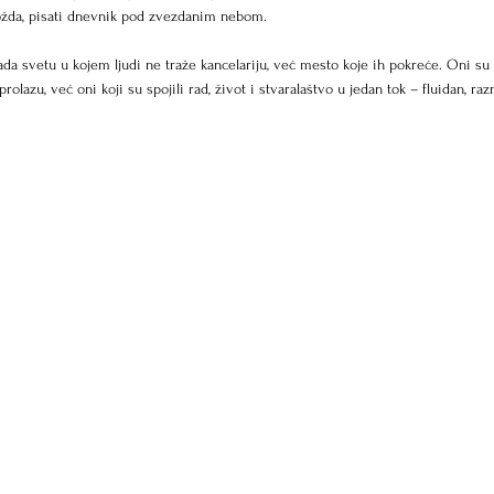
možda, pisati dnevnik pod zvezdanim nebom.
ada svetu u kojem ljudi ne traže kancelariju, već mesto koje ih pokreće. Oni su 
rolazu, već oni koji su spojili rad, život i stvaralaštvo u jedan tok – fluidan, raz