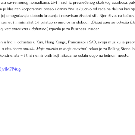
figura savremenog nomadizma, živi i radi iz preuređenog školskog autobusa, put
je klasičan korporativni posao i danas živi isključivo od rada na daljinu kao sp
i joj omogućavaju slobodu kretanja i nezavisan životni stil. Njen život na točko
nternet i minimalistički pristup svemu osim slobodi. 
„Otkad sam se odrekla fik
no, već emotivno i duhovno“
, izjavila je za Business Insider.
 u Indiji, odrastao u Kini, Hong Kongu, Francuskoj i SAD, svoju muziku je pretv
u klasičnom smislu. Moja muzika je moja osovina“
, rekao je za Rolling Stone In
tinenata – i tihi nemir onih koji nikada ne ostaju dugo na jednom mestu.
0jv1M7P4ug