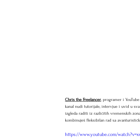
Chris the Freelancer
, programer i YouTube
kanal nudi tutorijale, intervjue i uvid u
izgleda raditi iz različitih vremenskih zona
kombinuješ fleksibilan rad sa avanturisti
https://www.youtube.com/watch?v=