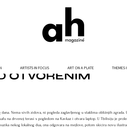
N
ARTISTS IN FOCUS
ART ON A PLATE
THEMES 
OD OTVORENIM
ana. Nema sivih zidova, ni pogleda zaglavljenog u staklima obližnjih zgrada.
kafu na drvenoj terasi s pogledom na Kavkaz i otvara laptop. U Tbilisiju je prole
uzika nekog lokalnog dua, ona odgovara na mejlove, potom skicira novu ilustrac