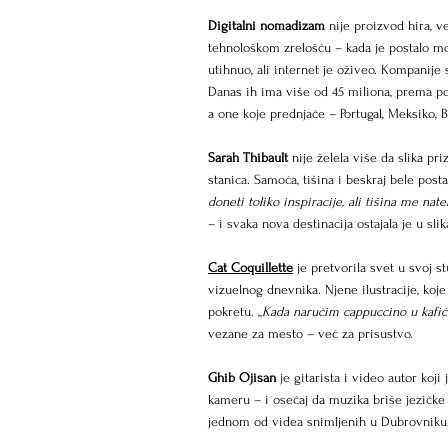
Digitalni nomadizam
 nije proizvod hira, v
tehnološkom zrelošću – kada je postalo mog
utihnuo, ali internet je oživeo. Kompanije
Danas ih ima više od 45 miliona, prema po
a one koje prednjače – Portugal, Meksiko, 
Sarah Thibault
 nije želela više da slika pr
stanica. Samoća, tišina i beskraj bele post
doneti toliko inspiracije, ali tišina me nat
– i svaka nova destinacija ostajala je u sl
Cat Coquillette
 je pretvorila svet u svoj st
vizuelnog dnevnika. Njene ilustracije, koje
pokretu. „
Kada naručim cappuccino u kafiću
vezane za mesto – već za prisustvo.
Ghib Ojisan
 je gitarista i video autor ko
kameru – i osećaj da muzika briše jezičke 
jednom od videa snimljenih u Dubrovniku. N