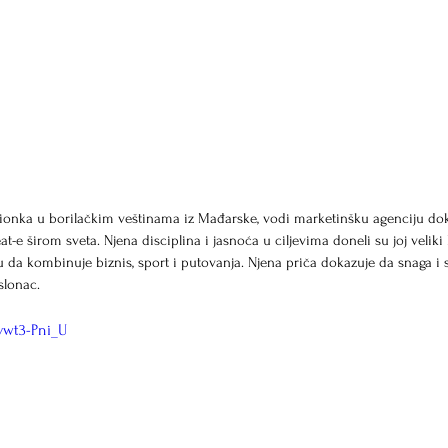
pionka u borilačkim veštinama iz Mađarske, vodi marketinšku agenciju do
-e širom sveta. Njena disciplina i jasnoća u ciljevima doneli su joj veliki 
odu da kombinuje biznis, sport i putovanja. Njena priča dokazuje da snaga i
slonac.
vwt3-Pni_U