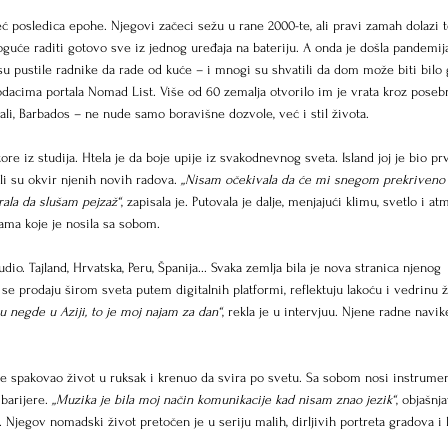
eć posledica epohe. Njegovi začeci sežu u rane 2000-te, ali pravi zamah dolazi t
uće raditi gotovo sve iz jednog uređaja na bateriju. A onda je došla pandemija
 su pustile radnike da rade od kuće – i mnogi su shvatili da dom može biti bilo 
dacima portala Nomad List. Više od 60 zemalja otvorilo im je vrata kroz posebn
Bali, Barbados – ne nude samo boravišne dozvole, već i stil života.
izore iz studija. Htela je da boje upije iz svakodnevnog sveta. Island joj je bio pr
ali su okvir njenih novih radova. 
„Nisam očekivala da će mi snegom prekriveno 
erala da slušam pejzaž“
, zapisala je. Putovala je dalje, menjajući klimu, svetlo i at
ikama koje je nosila sa sobom.
udio. Tajland, Hrvatska, Peru, Španija... Svaka zemlja bila je nova stranica njenog 
 se prodaju širom sveta putem digitalnih platformi, reflektuju lakoću i vedrinu ž
 negde u Aziji, to je moj najam za dan“
, rekla je u intervjuu. Njene radne navik
ji je spakovao život u ruksak i krenuo da svira po svetu. Sa sobom nosi instrumen
barijere. 
„Muzika je bila moj način komunikacije kad nisam znao jezik“
, objašnj
jegov nomadski život pretočen je u seriju malih, dirljivih portreta gradova i l