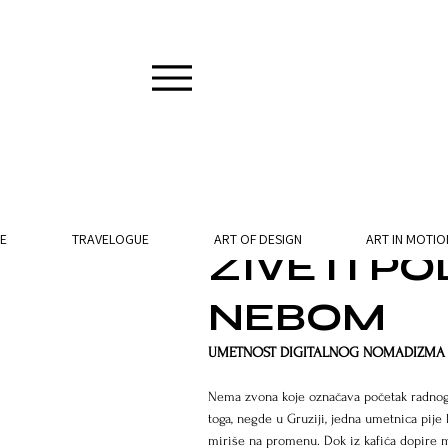
4 min read
E
TRAVELOGUE
ART OF DESIGN
ART IN MOTIO
ZIVETI P
NEBOM
UMETNOST DIGITALNOG NOMADIZMA
Nema zvona koje označava početak radnog d
toga, negde u Gruziji, jedna umetnica pije 
miriše na promenu. Dok iz kafića dopire m