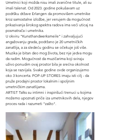
Umetnici koji možda nisu imali zvanične titule, ali su 
imali talenat. Od 2023. godine pokušavam uz 
podršku države Erlangen da promovišem umetnike 
kroz samostalne izložbe, jer verujem da mogućnost 
prikazivanja širokog spektra radova ima veći uticaj na 
posmatrača i umetnika.
U okviru "Kunsthandwerksmeile" i zahvaljujući 
angažovanju grada, podržano je 20 umetničkih 
zanatlija, a za sledeću godinu se očekuje još više. 
Muzika je bitan deo mog života, bez nje jedva mogu 
da radim. Mogućnost da muzičarima koji sviraju 
uživo ponudim ovaj prostor bila je srećna okolnost 
koja se razvijala. Svake godine ovde organizujemo 
oko 3 koncerta. POP-UP STORES imaju isti cilj - da 
pruže prodajni prostor lokalnim i spoljnim 
umetničkim zanatlijama.
ARTIST Talks su intimni i inspirišući trenuci u kojima 
možemo upoznati priče iza umetnikovih dela, njegov 
proces rada i razumeti "zašto".