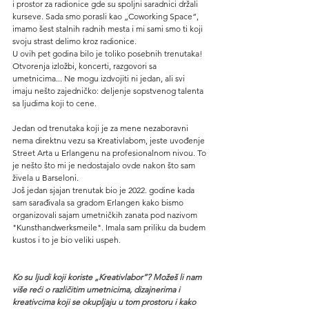
i prostor za radionice gde su spoljni saradnici držali 
kurseve. Sada smo porasli kao „Coworking Space“, 
imamo šest stalnih radnih mesta i mi sami smo ti koji 
svoju strast delimo kroz radionice.
U ovih pet godina bilo je toliko posebnih trenutaka! 
Otvorenja izložbi, koncerti, razgovori sa 
umetnicima... Ne mogu izdvojiti ni jedan, ali svi 
imaju nešto zajedničko: deljenje sopstvenog talenta 
sa ljudima koji to cene.
Jedan od trenutaka koji je za mene nezaboravni 
nema direktnu vezu sa Kreativlabom, jeste uvođenje 
Street Arta u Erlangenu na profesionalnom nivou. To 
je nešto što mi je nedostajalo ovde nakon što sam 
živela u Barseloni.
Još jedan sjajan trenutak bio je 2022. godine kada 
sam sarađivala sa gradom Erlangen kako bismo 
organizovali sajam umetničkih zanata pod nazivom 
"Kunsthandwerksmeile". Imala sam priliku da budem 
kustos i to je bio veliki uspeh.
Ko su ljudi koji koriste „Kreativlabor“? Možeš li nam 
više reći o različitim umetnicima, dizajnerima i 
kreativcima koji se okupljaju u tom prostoru i kako 