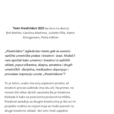
Team Kreativlabor 2023 
(sa leva na desno)
Brit Mehler, Carolina Martinez, Juliette Pille, Katrin 
Königsmann, Petra Häfner
„Kreativlabor“ izgleda kao mesto gde se susreću 
različite umetničke prakse i kreativni  izrazi. Možeš li 
nam ispričati kako umetnici i kreativci iz različitih 
oblasti, poput slikarstva, dizajna, zanatstva i drugih 
umetničkih  disciplina, međusobno dopunjuju i 
pronalaze inspiraciju unutar „Kreativlabora“?
To je tačno, svako ima svoj sopstveni prostor, ali 
kreativni proces suštinski ima istu srž. Na primer, ne 
moram biti slikar da bih razumela šta je kreativna 
blokada ili kako se pozicionira proizvod na tržištu.
Prednost saradnje sa drugim kreativcima je što svi mi 
projekte vodimo sa vizijom koja se može preneti na 
druge kreativne oblasti. Već smo imali uspešne 