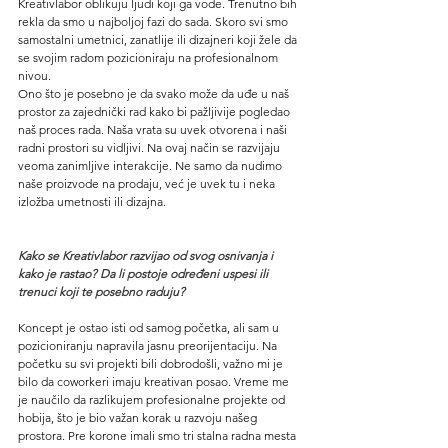
Kreativlabor oblikuju ljudi koji ga vode. Trenutno bih 
rekla da smo u najboljoj fazi do sada. Skoro svi smo 
samostalni umetnici, zanatlije ili dizajneri koji žele da 
se svojim radom pozicioniraju na profesionalnom 
nivou.
Ono što je posebno je da svako može da uđe u naš 
prostor za zajednički rad kako bi pažljivije pogledao 
naš proces rada. Naša vrata su uvek otvorena i naši 
radni prostori su vidljivi. Na ovaj način se razvijaju 
veoma zanimljive interakcije. Ne samo da nudimo 
naše proizvode na prodaju, već je uvek tu i neka 
izložba umetnosti ili dizajna.
Kako se Kreativlabor razvijao od svog osnivanja i 
kako je rastao? Da li postoje određeni uspesi ili 
trenuci koji te posebno raduju?
Koncept je ostao isti od samog početka, ali sam u 
pozicioniranju napravila jasnu preorijentaciju. Na 
početku su svi projekti bili dobrodošli, važno mi je 
bilo da coworkeri imaju kreativan posao. Vreme me 
je naučilo da razlikujem profesionalne projekte od 
hobija, što je bio važan korak u razvoju našeg 
prostora. Pre korone imali smo tri stalna radna mesta 