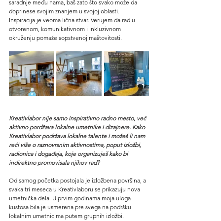
saradnje među nama, baš zato što svako može da 
doprinese svojim znanjem u svojoj oblasti.
Inspiracija je veoma lična stvar. Verujem da rad u 
otvorenom, komunikativnom i inkluzivnom 
okruženju pomaže sopstvenoj maštovitosti.
Kreativlabor nije samo inspirativno radno mesto, već 
aktivno pordžava lokalne umetnike i dizajnere. Kako 
Kreativlabor podržava lokalne talente i možeš li nam 
reći više o raznovrsnim aktivnostima, poput izložbi, 
radionica i događaja, koje organizuješ kako bi 
indirektno promovisala njihov rad?
Od samog početka postojala je izložbena površina, a 
svaka tri meseca u Kreativlaboru se prikazuju nova 
umetnička dela. U prvim godinama moja uloga 
kustosa bila je usmerena pre svega na podršku 
lokalnim umetnicima putem grupnih izložbi. 