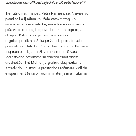
doprinose raznolikosti zajednice „Kreativlabora“?
Trenutno nas ima pet: Petra Häfner piše. Najviše voli 
pisati za i o ljudima koji žele ostaviti trag. Za 
samostalne preduzetnike, male firme i udruženja 
piše web stranice, blogove, bilten i mnogo toga 
drugog. Katrin Königsmann je slikarka i 
ergoterapeutkinja. Slika jer želi da pokreće sebe i 
posmatrače. Juliette Pille se bavi tkanjem. Tka svoje 
inspiracije i ideje i pažljivo bira konac. Stvara 
jedinstvene predmete sa pravom emotivnom 
vrednošću. Brit Mehler je grafički dizajnerka i u 
Kreativlabu je stvorila prostor bez računara. Želi da 
eksperimentiše sa prirodnim materijalima i rukama.