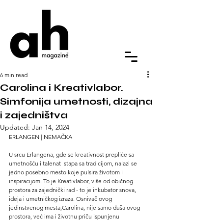
6 min read
Carolina i Kreativlabor.
Simfonija umetnosti, dizajna
i zajedništva
Updated:
Jan 14, 2024
ERLANGEN | NEMAČKA
U srcu Erlangena, gde se kreativnost prepliće sa 
umetnošću i talenat  stapa sa tradicijom, nalazi se 
jedno posebno mesto koje pulsira životom i 
inspiracijom. To je Kreativlabor, više od običnog 
prostora za zajednički rad - to je inkubator snova, 
ideja i umetničkog izraza. Osnivač ovog 
jedinstvenog mesta,Carolina, nije samo duša ovog  
prostora, već ima i životnu priču ispunjenu 