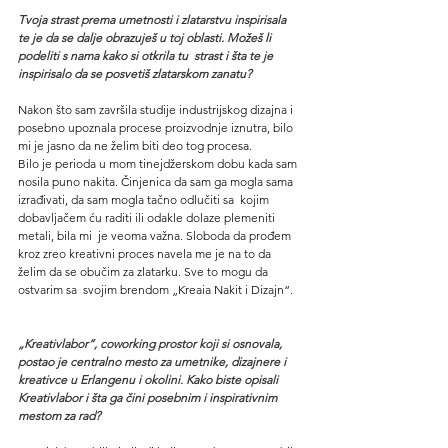
Tvoja strast prema umetnosti i zlatarstvu inspirisala 
te je da se dalje obrazuješ u toj oblasti. Možeš li 
podeliti s nama kako si otkrila tu  strast i šta te je 
inspirisalo da se posvetiš zlatarskom zanatu?
Nakon što sam završila studije industrijskog dizajna i 
posebno upoznala procese proizvodnje iznutra, bilo 
mi je jasno da ne želim biti deo tog procesa.
Bilo je perioda u mom tinejdžerskom dobu kada sam 
nosila puno nakita. Činjenica da sam ga mogla sama 
izrađivati, da sam mogla tačno odlučiti sa  kojim 
dobavljačem ću raditi ili odakle dolaze plemeniti 
metali, bila mi  je veoma važna. Sloboda da prođem 
kroz zreo kreativni proces navela me je na to da 
želim da se obučim za zlatarku. Sve to mogu da 
ostvarim sa  svojim brendom „Kreaia Nakit i Dizajn“.
„Kreativlabor“, coworking prostor koji si osnovala, 
postao je centralno mesto za umetnike, dizajnere i 
kreativce u Erlangenu i okolini. Kako biste opisali 
Kreativlabor i šta ga čini posebnim i inspirativnim 
mestom za rad?