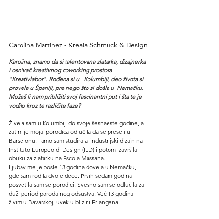
Carolina Martinez - Kreaia Schmuck & Design
Karolina, znamo da si talentovana zlatarka, dizajnerka 
i osnivač kreativnog coworking prostora 
"Kreativlabor". Rođena si u   Kolumbiji, deo života si 
provela u Španiji, pre nego što si došla u  Nemačku. 
Možeš li nam približiti svoj fascinantni put i šta te je 
vodilo kroz te različite faze?
Živela sam u Kolumbiji do svoje šesnaeste godine, a 
zatim je moja  porodica odlučila da se preseli u 
Barselonu. Tamo sam studirala  industrijski dizajn na 
Instituto Europeo di Design (IED) i potom  završila 
obuku za zlatarku na Escola Massana.
Ljubav me je posle 13 godina dovela u Nemačku, 
gde sam rodila dvoje dece. Prvih sedam godina 
posvetila sam se porodici. Svesno sam se odlučila za 
duži period porođajnog odsustva. Već 13 godina 
živim u Bavarskoj, uvek u blizini Erlangena.