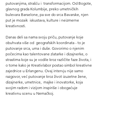
putovanjima, strašću i  transformacijom. Od Bogote, 
glavnog grada Kolumbije, preko umetničkih 
bulevara Barselone, pa sve do srca Bavarske, njen 
put je mozaik  iskustava, kulture i neizmerne 
kreativnosti.
Danas deli sa nama svoju priču, putovanje koje 
obuhvata više od  geografskih koordinata - to je 
putovanje srca, uma i duše. Govorimo o njenim 
počecima kao talentovane zlatarke i dizajnerke, o 
strastima koje su je vodile kroz različite faze života, i 
o tome kako je Kreativlabor postao simbol kreativne 
zajednice u Erlangenu. Ovaj intervju nije samo 
razgovor, već putovanje kroz život izuzetne žene, 
dizajnerke, umetnice,  majke i inovatorke, koja 
svojim radom i vizijom inspiriše i obogaćuje  
kreativnu scenu u Nemačkoj.