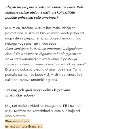
Izlagali ste svoj rad u različitim delovima sveta. Kako 
kulturne razlike utiču na način na koji različite 
publike prihvataju vašu umetnost?
Mislim da, srećom, kultura ima malo uticaja na 
posmatrača. Mislim da bilo ko može videti jednu od 
mojih slika i prepoznati izraz, pogled, emociju kod 
nekoga koga poznaje ili kod sebe.
Kako zamisljate budućnost umetnosti u digitalnom 
dobu? Da li mislite da digitalna tehnologija otvara 
nova vrata umetničkom izražavanju ili postavlja 
izazove u očuvanju autentičnosti umetničkog izraza?
Digitalno doba očigledno otvara nova vrata. To mi 
pomaže da moj rad bude vidljiv, ali kreativnost će i 
dalje biti osnova umetničkog rada.
I za kraj, gde ljudi mogu videti i kupiti vaše 
umetničke radove?
Moj rad možete videti na Instagramu, FB i na mom 
sajtu. Možete me kontaktirati putem bilo koje od 
ovih platformi.
@ernestcompta
ernest compta llinas_art