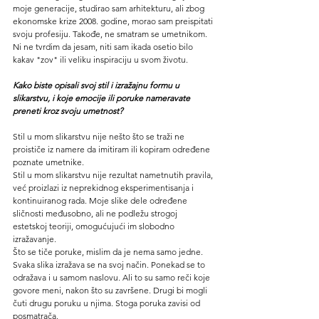
moje generacije, studirao sam arhitekturu, ali zbog 
ekonomske krize 2008. godine, morao sam preispitati 
svoju profesiju. Takođe, ne smatram se umetnikom. 
Ni ne tvrdim da jesam, niti sam ikada osetio bilo 
kakav "zov" ili veliku inspiraciju u svom životu.
Kako biste opisali svoj stil i izražajnu formu u 
slikarstvu, i koje emocije ili poruke nameravate 
preneti kroz svoju umetnost?
Stil u mom slikarstvu nije nešto što se traži ne 
proističe iz namere da imitiram ili kopiram određene 
poznate umetnike. 
Stil u mom slikarstvu nije rezultat nametnutih pravila, 
već proizlazi iz neprekidnog eksperimentisanja i 
kontinuiranog rada. Moje slike dele određene 
sličnosti međusobno, ali ne podležu strogoj 
estetskoj teoriji, omogućujući im slobodno 
izražavanje.
Što se tiče poruke, mislim da je nema samo jedne. 
Svaka slika izražava se na svoj način. Ponekad se to 
odražava i u samom naslovu. Ali to su samo reči koje 
govore meni, nakon što su završene. Drugi bi mogli 
čuti drugu poruku u njima. Stoga poruka zavisi od 
posmatrača.