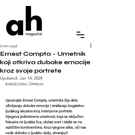
3 min read
Ernest Compta - Umetnik
koji otkriva duboke emocije
kroz svoje portrete
Updated:
Jan 14, 2024
BARSELONA | ŠPANIJA
Upoznajte Ernest Compta, umetnika čija dela 
oživljavaju duboke emocije i izražavaju bogatstvo 
ljudskog iskustva kroz intenzivne portrete.
Njegova jedinstvena umetnost, koja se isključivo 
fokusira na ljudska lica, obilazi svet i izlaže se na 
različitim kontinentima. Kroz njegove slike, oči nas 
vode duboko u ljudsku dušu, stvarajući 