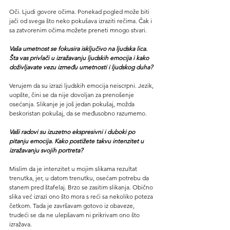
Oči. Ljudi govore očima. Ponekad pogled može biti 
jači od svega što neko pokušava izraziti rečima. Čak i 
sa zatvorenim očima možete preneti mnogo stvari.
Vaša umetnost se fokusira isključivo na ljudska lica. 
Šta vas privlači u izražavanju ljudskih emocija i kako 
doživljavate vezu između umetnosti i ljudskog duha?
Verujem da su izrazi ljudskih emocija neiscrpni. Jezik, 
uopšte, čini se da nije dovoljan za prenošenje 
osećanja. Slikanje je još jedan pokušaj, možda 
beskoristan pokušaj, da se međusobno razumemo.
Vaši radovi su izuzetno ekspresivni i duboki po 
pitanju emocija. Kako postižete takvu intenzitet u 
izražavanju svojih portreta?
Mislim da je intenzitet u mojim slikama rezultat 
trenutka, jer, u datom trenutku, osećam potrebu da 
stanem pred štafelaj. Brzo se zasitim slikanja. Obično 
slika već izrazi ono što mora s reći sa nekoliko poteza 
četkom. Tada je završavam gotovo iz obaveze, 
trudeći se da ne ulepšavam ni prikrivam ono što 
izražava.