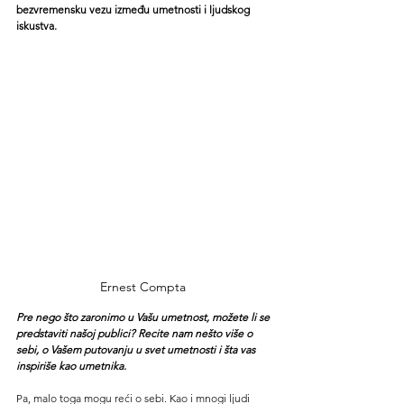
bezvremensku vezu između umetnosti i ljudskog 
iskustva.
Ernest Compta 
Pre nego što zaronimo u Vašu umetnost, možete li se 
predstaviti našoj publici? Recite nam nešto više o 
sebi, o Vašem putovanju u svet umetnosti i šta vas 
inspiriše kao umetnika.
Pa, malo toga mogu reći o sebi. Kao i mnogi ljudi 