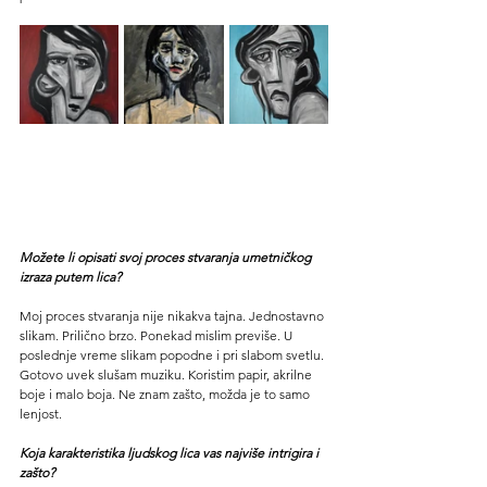
Možete li opisati svoj proces stvaranja umetničkog 
izraza putem lica?
Moj proces stvaranja nije nikakva tajna. Jednostavno 
slikam. Prilično brzo. Ponekad mislim previše. U 
poslednje vreme slikam popodne i pri slabom svetlu. 
Gotovo uvek slušam muziku. Koristim papir, akrilne 
boje i malo boja. Ne znam zašto, možda je to samo 
lenjost.
Koja karakteristika ljudskog lica vas najviše intrigira i 
zašto?