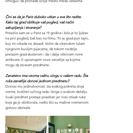
omogući da pronađe svoje mesto među ostalima.
Čini se da je Pariz duboko utkan u sve što radite. 
Kako taj grad oblikuje vaš pogled, vaš način 
sakupljanja i stvaranja?
Preselio sam se u Pariz sa 19 godina i bila je to ljubav 
na prvi pogled, baš kao na filmu. To je grad pun tajni, 
koji mi nikada ne dosadi. Volim da vikendom lutam 
njegovim buvljim pijacama, da tokom nedelje 
prelazim grad skuterom i da i dalje otkrivam nove 
antikvare ili upoznajem nove zanatlije sa kojima 
mogu da stvaram predmete.
Zanatstvo ima veoma važnu ulogu u vašem radu. Šta 
ruka zanatlije donosi jednom predmetu?
Donosi mu jedinstvenost. Iza svakog pokreta stoje 
vreme, kvalitet ručnog rada i briga o svakom detalju. 
Svaki predmet postaje poseban jer nosi otisak ruke 
koja ga je oblikovala, nešto što su mašine vremenom 
gotovo izbrisale.