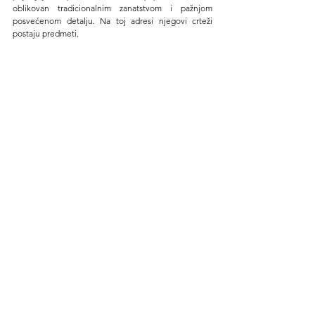
oblikovan tradicionalnim zanatstvom i pažnjom 
posvećenom detalju. Na toj adresi njegovi crteži 
postaju predmeti.