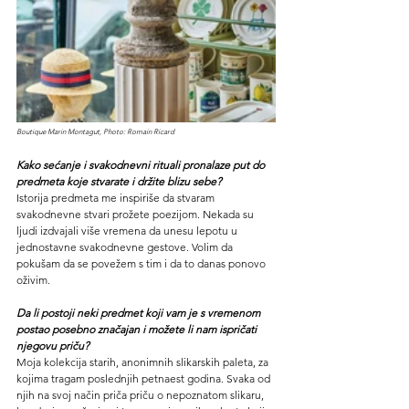
Boutique Marin Montagut, Photo: Romain Ricard
Kako sećanje i svakodnevni rituali pronalaze put do 
predmeta koje stvarate i držite blizu sebe?
Istorija predmeta me inspiriše da stvaram 
svakodnevne stvari prožete poezijom. Nekada su 
ljudi izdvajali više vremena da unesu lepotu u 
jednostavne svakodnevne gestove. Volim da 
pokušam da se povežem s tim i da to danas ponovo 
oživim.
Da li postoji neki predmet koji vam je s vremenom 
postao posebno značajan i možete li nam ispričati 
njegovu priču?
Moja kolekcija starih, anonimnih slikarskih paleta, za 
kojima tragam poslednjih petnaest godina. Svaka od 
njih na svoj način priča priču o nepoznatom slikaru, 