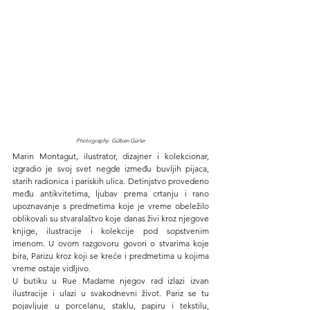
Photography: Gülben Gürler
Marin Montagut, ilustrator, dizajner i kolekcionar, 
izgradio je svoj svet negde između buvljih pijaca, 
starih radionica i pariskih ulica. Detinjstvo provedeno 
među antikvitetima, ljubav prema crtanju i rano 
upoznavanje s predmetima koje je vreme obeležilo 
oblikovali su stvaralaštvo koje danas živi kroz njegove 
knjige, ilustracije i kolekcije pod sopstvenim 
imenom. U ovom razgovoru govori o stvarima koje 
bira, Parizu kroz koji se kreće i predmetima u kojima 
vreme ostaje vidljivo.
U butiku u Rue Madame njegov rad izlazi izvan 
ilustracije i ulazi u svakodnevni život. Pariz se tu 
pojavljuje u porcelanu, staklu, papiru i tekstilu, 