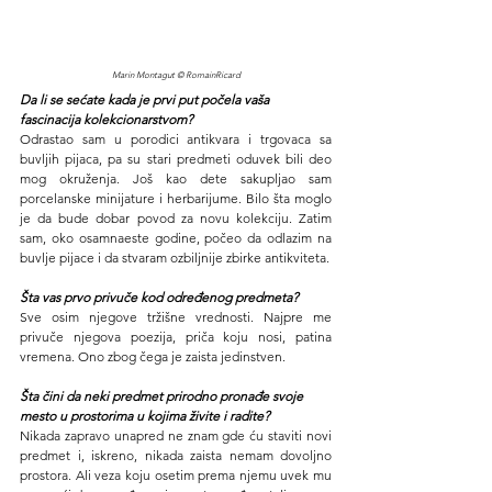
Marin Montagut © RomainRicard
Da li se sećate kada je prvi put počela vaša 
fascinacija kolekcionarstvom?
Odrastao sam u porodici antikvara i trgovaca sa 
buvljih pijaca, pa su stari predmeti oduvek bili deo 
mog okruženja. Još kao dete sakupljao sam 
porcelanske minijature i herbarijume. Bilo šta moglo 
je da bude dobar povod za novu kolekciju. Zatim 
sam, oko osamnaeste godine, počeo da odlazim na 
buvlje pijace i da stvaram ozbiljnije zbirke antikviteta.
Šta vas prvo privuče kod određenog predmeta?
Sve osim njegove tržišne vrednosti. Najpre me 
privuče njegova poezija, priča koju nosi, patina 
vremena. Ono zbog čega je zaista jedinstven.
Šta čini da neki predmet prirodno pronađe svoje 
mesto u prostorima u kojima živite i radite?
Nikada zapravo unapred ne znam gde ću staviti novi 
predmet i, iskreno, nikada zaista nemam dovoljno 
prostora. Ali veza koju osetim prema njemu uvek mu 