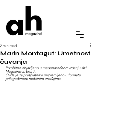
2 min read
Marin Montagut: Umetnost
čuvanja
Prvobitno objavljeno u međunarodnom izdanju AH 
Magazine-a, broj 7.
Ovde je za pretplatnike pripremljeno u formatu 
prilagođenom mobilnim uređajima.