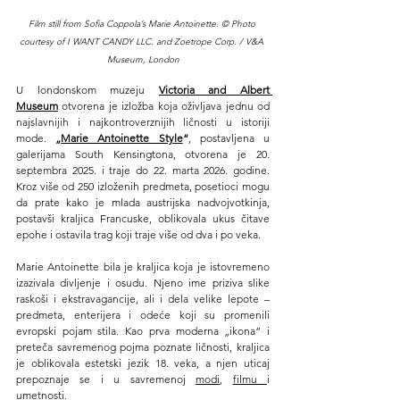
Film still from Sofia Coppola’s Marie Antoinette. © Photo 
courtesy of I WANT CANDY LLC. and Zoetrope Corp. / V&A 
Museum, London
U londonskom muzeju 
Victoria and Albert 
Museum
 otvorena je izložba koja oživljava jednu od 
najslavnijih i najkontroverznijih ličnosti u istoriji 
mode. 
„
Marie Antoinette Style
“
, postavljena u 
galerijama South Kensingtona, otvorena je 20. 
septembra 2025. i traje do 22. marta 2026. godine. 
Kroz više od 250 izloženih predmeta, posetioci mogu 
da prate kako je mlada austrijska nadvojvotkinja, 
postavši kraljica Francuske, oblikovala ukus čitave 
epohe i ostavila trag koji traje više od dva i po veka.
Marie Antoinette bila je kraljica koja je istovremeno 
izazivala divljenje i osudu. Njeno ime priziva slike 
raskoši i ekstravagancije, ali i dela velike lepote – 
predmeta, enterijera i odeće koji su promenili 
evropski pojam stila. Kao prva moderna „ikona“ i 
preteča savremenog pojma poznate ličnosti, kraljica 
je oblikovala estetski jezik 18. veka, a njen uticaj 
prepoznaje se i u savremenoj 
modi
, 
filmu 
i 
umetnosti.