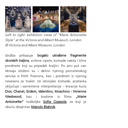
Left to right: exhibition views of “Marie Antoinette 
Style” at the Victoria and Albert Museum, London.
© Victoria and Albert Museum, London
Izložba prikazuje 
bogato ukrašene fragmente 
dvorskih haljina
, svilene cipele, komade nakita i lične 
predmete koji su pripadali kraljici. Po prvi put van 
Versaja izloženi su i delovi njenog porcelanskog 
servisa iz Petit Trianona, kao i predmeti iz njenog 
nesesera za toalet. Uz istorijske komade, postavka 
uključuje i savremene interpretacije – kreacije kuća 
Dior, Chanel, Erdem, Valentino, Moschino
 i 
Vivienne 
Westwood
, kao i kostime iz filma 
„Marie 
Antoinette“
 rediteljke 
Sofia Coppola
, za koji je 
obuću dizajnirao 
Manolo Blahnik
.