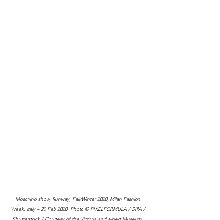
Moschino show, Runway, Fall/Winter 2020, Milan Fashion 
Week, Italy – 20 Feb 2020. Photo © PIXELFORMULA / SIPA / 
Shutterstock / Courtesy of the Victoria and Albert Museum, 