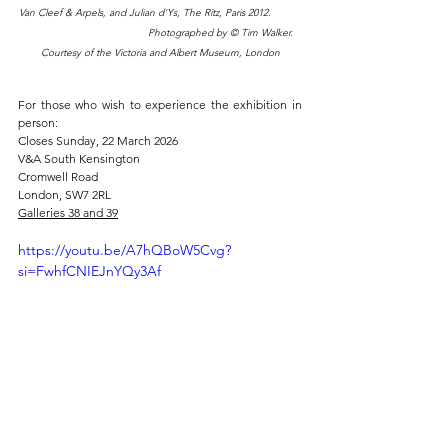
Van Cleef & Arpels, and Julian d'Ys, The Ritz, Paris 2012.          
                                         Photographed by © Tim Walker. 
Courtesy of the Victoria and Albert Museum, London
For those who wish to experience the exhibition in 
person:
Closes Sunday, 22 March 2026
V&A South Kensington
Cromwell Road
London, SW7 2RL
Galleries 38 and 39
https://youtu.be/A7hQBoW5Cvg?
si=FwhfCNIEJnYQy3Af
Video courtesy of DRM News / Dot Republic Media (YouTube, 
September 2025)
ART OF DESIGN