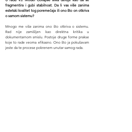
fragmentira i gubi stabilnost. Da li vas više zanima 
estetski kvalitet tog poremećaja ili ono što on otkriva 
o samom sistemu?
Mnogo me više zanima ono što otkriva o sistemu. 
Rad nije zamišljen kao direktna kritika u 
dokumentarnom smislu. Postoje druge forme prakse 
koje to rade veoma efikasno. Ono što ja pokušavam 
jeste da te procese pokrenem unutar samog rada.