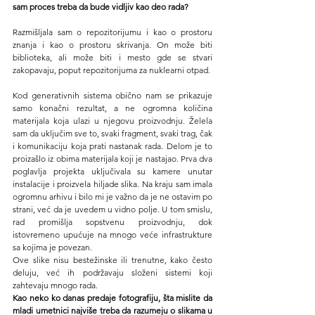
sam proces treba da bude vidljiv kao deo rada?
Razmišljala sam o repozitorijumu i kao o prostoru 
znanja i kao o prostoru skrivanja. On može biti 
biblioteka, ali može biti i mesto gde se stvari 
zakopavaju, poput repozitorijuma za nuklearni otpad.
Kod generativnih sistema obično nam se prikazuje 
samo konačni rezultat, a ne ogromna količina 
materijala koja ulazi u njegovu proizvodnju. Želela 
sam da uključim sve to, svaki fragment, svaki trag, čak 
i komunikaciju koja prati nastanak rada. Delom je to 
proizašlo iz obima materijala koji je nastajao. Prva dva 
poglavlja projekta uključivala su kamere unutar 
instalacije i proizvela hiljade slika. Na kraju sam imala 
ogromnu arhivu i bilo mi je važno da je ne ostavim po 
strani, već da je uvedem u vidno polje. U tom smislu, 
rad promišlja sopstvenu proizvodnju, dok 
istovremeno upućuje na mnogo veće infrastrukture 
sa kojima je povezan.
Ove slike nisu bestežinske ili trenutne, kako često 
deluju, već ih podržavaju složeni sistemi koji 
zahtevaju mnogo rada.
Kao neko ko danas predaje fotografiju, šta mislite da 
mladi umetnici najviše treba da razumeju o slikama u 