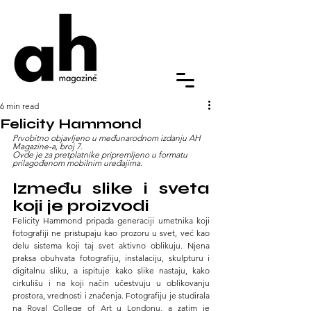
6 min read
Felicity Hammond
Prvobitno objavljeno u međunarodnom izdanju AH 
Magazine-a, broj 7.
Ovde je za pretplatnike pripremljeno u formatu 
prilagođenom mobilnim uređajima.
Između slike i sveta 
koji je proizvodi
Felicity Hammond pripada generaciji umetnika koji 
fotografiji ne pristupaju kao prozoru u svet, već kao 
delu sistema koji taj svet aktivno oblikuju. Njena 
praksa obuhvata fotografiju, instalaciju, skulpturu i 
digitalnu sliku, a ispituje kako slike nastaju, kako 
cirkulišu i na koji način učestvuju u oblikovanju 
prostora, vrednosti i značenja. Fotografiju je studirala 
na Royal College of Art u Londonu, a zatim je 