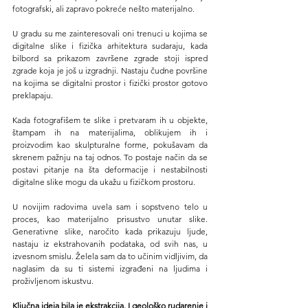
fotografski, ali zapravo pokreće nešto materijalno.
U gradu su me zainteresovali oni trenuci u kojima se 
digitalne slike i fizička arhitektura sudaraju, kada 
bilbord sa prikazom završene zgrade stoji ispred 
zgrade koja je još u izgradnji. Nastaju čudne površine 
na kojima se digitalni prostor i fizički prostor gotovo 
preklapaju.
Kada fotografišem te slike i pretvaram ih u objekte, 
štampam ih na materijalima, oblikujem ih i 
proizvodim kao skulpturalne forme, pokušavam da 
skrenem pažnju na taj odnos. To postaje način da se 
postavi pitanje na šta deformacije i nestabilnosti 
digitalne slike mogu da ukažu u fizičkom prostoru.
U novijim radovima uvela sam i sopstveno telo u 
proces, kao materijalno prisustvo unutar slike. 
Generativne slike, naročito kada prikazuju ljude, 
nastaju iz ekstrahovanih podataka, od svih nas, u 
izvesnom smislu. Želela sam da to učinim vidljivim, da 
naglasim da su ti sistemi izgrađeni na ljudima i 
proživljenom iskustvu.
Ključna ideja bila je ekstrakcija. I geološko rudarenje i 