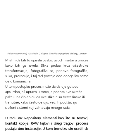
Felicity Hammond, V3: Model Collapse. The Photographers’ Gallery, London
Mislim da bih to opisala ovako: uvodim sebe u proces 
kako bih ga izvela. Slika prolazi kroz višestruke 
transformacije, fotografiše se, ponovo fotografiše, 
slika, prerađuje, i taj rad postaje deo onoga što samo 
delo komunicira.
U tom postupku proces može da deluje gotovo 
apsurdno, ali upravo u tome je poenta. On skreće 
pažnju na činjenicu da ove slike nisu bestežinske ili 
trenutne, kako često deluju, već ih podržavaju 
složeni sistemi koji zahtevaju mnogo rada.
U radu V4: Repository elementi kao što su testovi, 
kontakt kopije, RAW fajlovi i drugi tragovi procesa 
postaju deo instalacije. U kom trenutku ste osetili da 