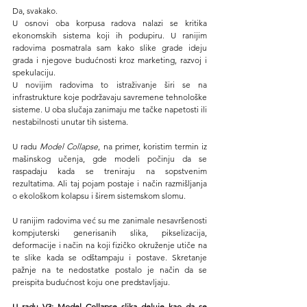
Da, svakako.
U osnovi oba korpusa radova nalazi se kritika 
ekonomskih sistema koji ih podupiru. U ranijim 
radovima posmatrala sam kako slike grade ideju 
grada i njegove budućnosti kroz marketing, razvoj i 
spekulaciju.
U novijim radovima to istraživanje širi se na 
infrastrukture koje podržavaju savremene tehnološke 
sisteme. U oba slučaja zanimaju me tačke napetosti ili 
nestabilnosti unutar tih sistema.
U radu 
Model Collapse
, na primer, koristim termin iz 
mašinskog učenja, gde modeli počinju da se 
raspadaju kada se treniraju na sopstvenim 
rezultatima. Ali taj pojam postaje i način razmišljanja 
o ekološkom kolapsu i širem sistemskom slomu.
U ranijim radovima već su me zanimale nesavršenosti 
kompjuterski generisanih slika, pikselizacija, 
deformacije i način na koji fizičko okruženje utiče na 
te slike kada se odštampaju i postave. Skretanje 
pažnje na te nedostatke postalo je način da se 
preispita budućnost koju one predstavljaju.
U radu V3: Model Collapse slika deluje kao da se 