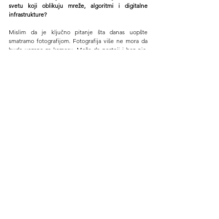
svetu koji oblikuju mreže, algoritmi i digitalne 
infrastrukture?
Mislim da je ključno pitanje šta danas uopšte 
smatramo fotografijom. Fotografija više ne mora da 
bude vezana za kameru. Može da postoji i bez nje. 
Može biti simulacija, konstrukcija, oblik mimikrije. To 
su pitanja o kojima razgovaramo sa studentima: gde 
fotografija počinje, gde se završava i da li joj još 
možemo verovati.