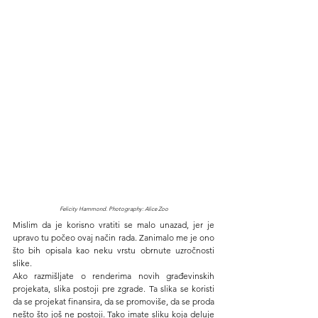
Felicity Hammond. Photography: Alice Zoo
Mislim da je korisno vratiti se malo unazad, jer je 
upravo tu počeo ovaj način rada. Zanimalo me je ono 
što bih opisala kao neku vrstu obrnute uzročnosti 
slike.
Ako razmišljate o renderima novih građevinskih 
projekata, slika postoji pre zgrade. Ta slika se koristi 
da se projekat finansira, da se promoviše, da se proda 
nešto što još ne postoji. Tako imate sliku koja deluje 