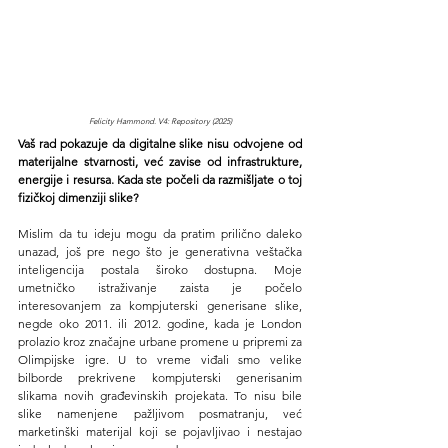
Felicity Hammond. V4: Repository (2025)
Vaš rad pokazuje da digitalne slike nisu odvojene od 
materijalne stvarnosti, već zavise od infrastrukture, 
energije i resursa. Kada ste počeli da razmišljate o toj 
fizičkoj dimenziji slike?
Mislim da tu ideju mogu da pratim prilično daleko 
unazad, još pre nego što je generativna veštačka 
inteligencija postala široko dostupna. Moje 
umetničko istraživanje zaista je počelo 
interesovanjem za kompjuterski generisane slike, 
negde oko 2011. ili 2012. godine, kada je London 
prolazio kroz značajne urbane promene u pripremi za 
Olimpijske igre. U to vreme viđali smo velike 
bilborde prekrivene kompjuterski generisanim 
slikama novih građevinskih projekata. To nisu bile 
slike namenjene pažljivom posmatranju, već 
marketinški materijal koji se pojavljivao i nestajao 