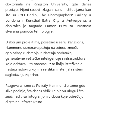
doktorirala na Kingston University, gde danas 
predaje. Njeni radovi izlagani su u institucijama kao 
što su C/O Berlin, The Photographers’ Gallery u 
Londonu i Kunsthal Extra City u Antverpenu, a 
dobitnica je nagrade Lumen Prize za umetnost 
stvaranu pomoću tehnologije.
U skorijim projektima, posebno u seriji 
Variations
, 
Hammond usmerava pažnju na odnos između 
geološkog rudarenja, rudarenja podataka, 
generativne veštačke inteligencije i infrastruktura 
koje održavaju te procese. Iz te linije istraživanja 
nastaju radovi u kojima se slika, materijal i sistem 
sagledavaju zajedno.
Razgovarali smo sa Felicity Hammond o tome gde 
slika počinje, šta danas oblikuje njenu ulogu i šta 
znači raditi sa fotografijom u dobu koje određuju 
digitalne infrastrukture.