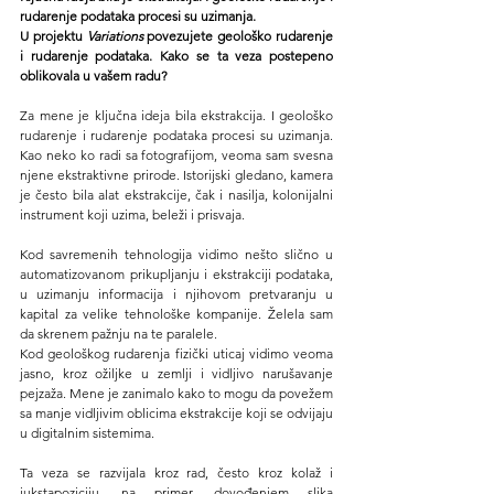
rudarenje podataka procesi su uzimanja.
U projektu 
Variations
 povezujete geološko rudarenje 
i rudarenje podataka. Kako se ta veza postepeno 
oblikovala u vašem radu?
Za mene je ključna ideja bila ekstrakcija. I geološko 
rudarenje i rudarenje podataka procesi su uzimanja. 
Kao neko ko radi sa fotografijom, veoma sam svesna 
njene ekstraktivne prirode. Istorijski gledano, kamera 
je često bila alat ekstrakcije, čak i nasilja, kolonijalni 
instrument koji uzima, beleži i prisvaja.
Kod savremenih tehnologija vidimo nešto slično u 
automatizovanom prikupljanju i ekstrakciji podataka, 
u uzimanju informacija i njihovom pretvaranju u 
kapital za velike tehnološke kompanije. Želela sam 
da skrenem pažnju na te paralele.
Kod geološkog rudarenja fizički uticaj vidimo veoma 
jasno, kroz ožiljke u zemlji i vidljivo narušavanje 
pejzaža. Mene je zanimalo kako to mogu da povežem 
sa manje vidljivim oblicima ekstrakcije koji se odvijaju 
u digitalnim sistemima.
Ta veza se razvijala kroz rad, često kroz kolaž i 
jukstapoziciju, na primer, dovođenjem slika 