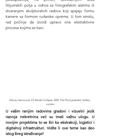
litijumskih polja u odnos sa fotografskim alatima ili 
stvaranjem skulpturalnih radova koji spajaju formu 
kamere sa formom rudarske opreme. U tom smislu, 
rad počinje da izvodi upravo one ekstraktivne 
procese kojima se bavi.
Felicity Hammond, V3: Model Collapse, 2025. The Photographers’ Gallery, 
London
U vašim ranijim radovima gradovi i vizuelni jezik 
razvoja nekretnina već su imali važnu ulogu. U 
novijim projektima to se širi ka ekstrakciji, logistici i 
digitalnoj infrastrukturi. Vidite li ove teme kao deo 
istog šireg istraživanja?