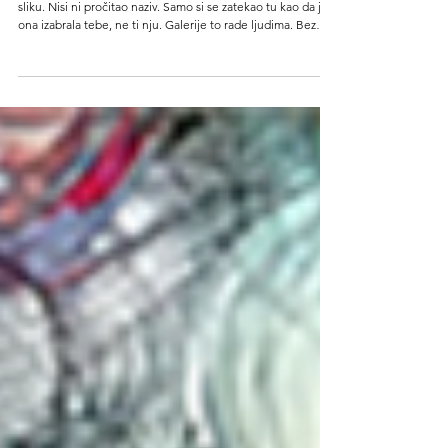
KAKO GALERIJE GOVORE BEZ I
JEDNE REČI
Ne znaš tačno zašto si stao. Nisi planirao da gledaš baš tu
sliku. Nisi ni pročitao naziv. Samo si se zatekao tu kao da je
ona izabrala tebe, ne ti nju. Galerije to rade ljudima. Bez
reči, bez muzike, bez narativa. A zapravo imaju sve troje.