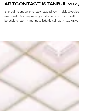
1 min read
ARTCONTACT ISTANBUL 2025
Istanbul ne spaja samo Istok i Zapad. On im daje život kroz
umetnost. U ovom gradu gde istorija i savremena kultura
koračaju u istom ritmu, peto izdanje sajma ARTCONTACT
Istanbul održaće se od 21. do 25. maja 2025. godine,
potvrđujući svoju ulogu jednog od najsnažnijih umetničkih
trenutaka na međunarodnoj sceni.