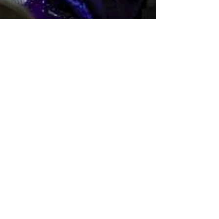
5 min read
KULTURNA BAŠTINA I
SAVREMENA UMETNOST: Kako
moderni umetnici
reinterpretiraju tradicionalne
motive i tehnike kroz nove
perspektive
Kulturna baština i savremena umetnost: Kako moderni
umetnici reinterpretiraju tradicionalne motive i tehnike kroz
nove perspektive