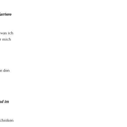
rriere 
 was ich 
ür mich 
te den 
nd im 
echniken 
 