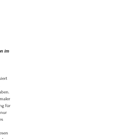
en im 
iert 
 
aben. 
maler 
ng für 
 nur 
es 
 
esen 