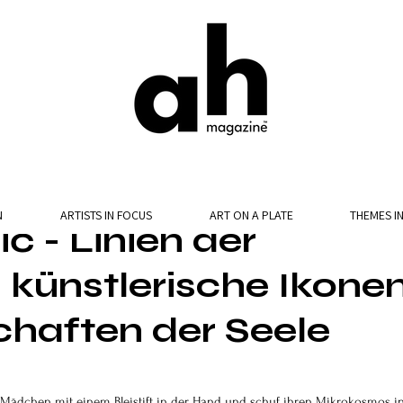
N
ARTISTS IN FOCUS
ART ON A PLATE
THEMES I
ć - Linien der
 künstlerische Ikone
haften der Seele
nes Mädchen mit einem Bleistift in der Hand und schuf ihren Mikrokosmos i