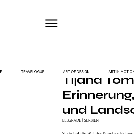
8 Min. Lesezeit
E
TRAVELOGUE
ART OF DESIGN
ART IN MOTIO
Tijana Tomi
Erinnerung,
und Landsc
BELGRADE | SERBIEN
Sie betrat die Welt der Kunst als klei