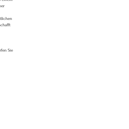
ber 
tlichen 
chafft 
fen Sie 