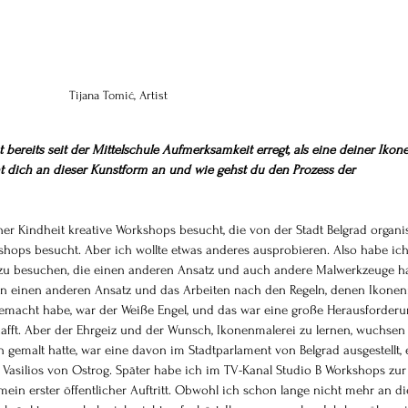
Tijana Tomić, Artist
bereits seit der Mittelschule Aufmerksamkeit erregt, als eine deiner Ikon
eht dich an dieser Kunstform an und wie gehst du den Prozess der 
iner Kindheit kreative Workshops besucht, die von der Stadt Belgrad organis
hops besucht. Aber ich wollte etwas anderes ausprobieren. Also habe ich
zu besuchen, die einen anderen Ansatz und auch andere Malwerkzeuge h
ern einen anderen Ansatz und das Arbeiten nach den Regeln, denen Ikonen
 gemacht habe, war der Weiße Engel, und das war eine große Herausforderu
afft. Aber der Ehrgeiz und der Wunsch, Ikonenmalerei zu lernen, wuchsen
 gemalt hatte, war eine davon im Stadtparlament von Belgrad ausgestellt, 
 Vasilios von Ostrog. Später habe ich im TV-Kanal Studio B Workshops zur
mein erster öffentlicher Auftritt. Obwohl ich schon lange nicht mehr an di