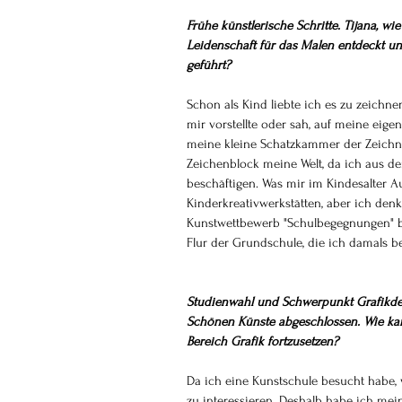
Frühe künstlerische Schritte. Tijana, wi
Leidenschaft für das Malen entdeckt u
geführt?
Schon als Kind liebte ich es zu zeichnen
mir vorstellte oder sah, auf meine eigen
meine kleine Schatzkammer der Zeichnun
Zeichenblock meine Welt, da ich aus de
beschäftigen. Was mir im Kindesalter Au
Kinderkreativwerkstätten, aber ich den
Kunstwettbewerb "Schulbegegnungen" bele
Flur der Grundschule, die ich damals be
Studienwahl und Schwerpunkt Grafikdes
Schönen Künste abgeschlossen. Wie kam
Bereich Grafik fortzusetzen?
Da ich eine Kunstschule besucht habe, 
zu interessieren. Deshalb habe ich mei