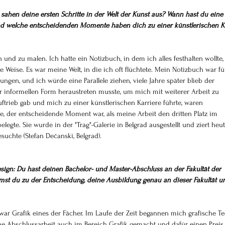
e sahen deine ersten Schritte in der Welt der Kunst aus? Wann hast du eine 
nd welche entscheidenden Momente haben dich zu einer künstlerischen Ka
 und zu malen. Ich hatte ein Notizbuch, in dem ich alles festhalten wollte,
e Weise. Es war meine Welt, in die ich oft flüchtete. Mein Notizbuch war f
gen, und ich würde eine Parallele ziehen, viele Jahre später blieb der 
r informellen Form heraustreten musste, um mich mit weiterer Arbeit zu 
ftrieb gab und mich zu einer künstlerischen Karriere führte, waren 
ke, der entscheidende Moment war, als meine Arbeit den dritten Platz im 
gte. Sie wurde in der "Trag"-Galerie in Belgrad ausgestellt und ziert heu
suchte (Stefan Dečanski, Belgrad).
ign: Du hast deinen Bachelor- und Master-Abschluss an der Fakultät der 
st du zu der Entscheidung, deine Ausbildung genau an dieser Fakultät u
war Grafik eines der Fächer. Im Laufe der Zeit begannen mich grafische T
ne Abschlussarbeit auch im Bereich Grafik gemacht und dafür einen Preis