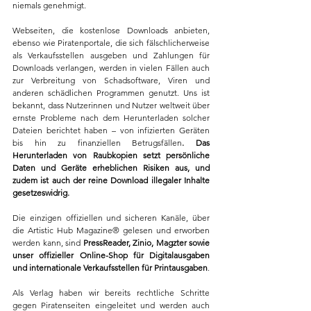
niemals genehmigt.
Webseiten, die kostenlose Downloads anbieten, 
ebenso wie Piratenportale, die sich fälschlicherweise 
als Verkaufsstellen ausgeben und Zahlungen für 
Downloads verlangen, werden in vielen Fällen auch 
zur Verbreitung von Schadsoftware, Viren und 
anderen schädlichen Programmen genutzt. Uns ist 
bekannt, dass Nutzerinnen und Nutzer weltweit über 
ernste Probleme nach dem Herunterladen solcher 
Dateien berichtet haben – von infizierten Geräten 
bis hin zu finanziellen Betrugsfällen
. Das 
Herunterladen von Raubkopien setzt persönliche 
Daten und Geräte erheblichen Risiken aus, und 
zudem ist auch der reine Download illegaler Inhalte 
gesetzeswidrig.
Die einzigen offiziellen und sicheren Kanäle, über 
die Artistic Hub Magazine® gelesen und erworben 
werden kann, sind 
PressReader, Zinio, Magzter sowie 
unser offizieller Online-Shop für Digitalausgaben 
und internationale Verkaufsstellen für Printausgaben
.
Als Verlag haben wir bereits rechtliche Schritte 
gegen Piratenseiten eingeleitet und werden auch 