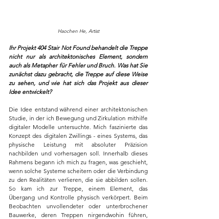
Haochen He, Artist
Ihr Projekt 404 Stair Not Found behandelt die Treppe 
nicht nur als architektonisches Element, sondern 
auch als Metapher für Fehler und Bruch. Was hat Sie 
zunächst dazu gebracht, die Treppe auf diese Weise 
zu sehen, und wie hat sich das Projekt aus dieser 
Idee entwickelt?
Die Idee entstand während einer architektonischen 
Studie, in der ich Bewegung und Zirkulation mithilfe 
digitaler Modelle untersuchte. Mich faszinierte das 
Konzept des digitalen Zwillings - eines Systems, das 
physische Leistung mit absoluter Präzision 
nachbilden und vorhersagen soll. Innerhalb dieses 
Rahmens begann ich mich zu fragen, was geschieht, 
wenn solche Systeme scheitern oder die Verbindung 
zu den Realitäten verlieren, die sie abbilden sollen. 
So kam ich zur Treppe, einem Element, das 
Übergang und Kontrolle physisch verkörpert. Beim 
Beobachten unvollendeter oder unterbrochener 
Bauwerke, deren Treppen nirgendwohin führen, 