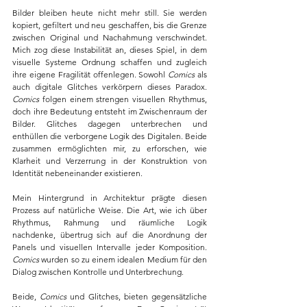
Bilder bleiben heute nicht mehr still. Sie werden 
kopiert, gefiltert und neu geschaffen, bis die Grenze 
zwischen Original und Nachahmung verschwindet. 
Mich zog diese Instabilität an, dieses Spiel, in dem 
visuelle Systeme Ordnung schaffen und zugleich 
ihre eigene Fragilität offenlegen. Sowohl 
Comics 
als 
auch digitale Glitches verkörpern dieses Paradox. 
Comics 
folgen einem strengen visuellen Rhythmus, 
doch ihre Bedeutung entsteht im Zwischenraum der 
Bilder. Glitches dagegen unterbrechen und 
enthüllen die verborgene Logik des Digitalen. Beide 
zusammen ermöglichten mir, zu erforschen, wie 
Klarheit und Verzerrung in der Konstruktion von 
Identität nebeneinander existieren. 
Mein Hintergrund in Architektur prägte diesen 
Prozess auf natürliche Weise. Die Art, wie ich über 
Rhythmus, Rahmung und räumliche Logik 
nachdenke, übertrug sich auf die Anordnung der 
Panels und visuellen Intervalle jeder Komposition. 
Comics 
wurden so zu einem idealen Medium für den 
Dialog zwischen Kontrolle und Unterbrechung. 
Beide, 
Comics 
und Glitches, bieten gegensätzliche 