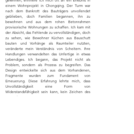
gewinnen, erinnere ich mich oft an ein Erlebnis in 
einem Wohnprojekt in Chongqing. Der Turm war 
nach dem Bankrott des Bauträgers unvollendet 
geblieben, doch Familien begannen, ihn zu 
bewohnen und aus dem rohen Betonrahmen 
provisorische Wohnungen zu schaffen. Ich kam mit 
der Absicht, das Fehlende zu vervollständigen, doch 
zu sehen, wie Bewohner Küchen aus Bauschutt 
bauten und Vorhänge als Raumteiler nutzten, 
veränderte mein Verständnis von Scheitern. Ihre 
Handlungen verwandelten das Unfertige in etwas 
Lebendiges. Ich begann, das Projekt nicht als 
Problem, sondern als Prozess zu begreifen. Das 
Design entwickelte sich aus dem Vorhandenen, 
Fragmente wurden zum Fundament von 
Erneuerung. Diese Erfahrung lehrte mich, dass 
Unvollständigkeit eine Form von 
Widerstandsfähigkeit sein kann, kein Zeichen des 
Mangels.
Eine ähnliche Einsicht hatte ich bei einem 
Memorialprojekt, als ein handgegossenes 
Betonmodell beim Trocknen unerwartet riss. Anstatt 
es zu verwerfen, veränderte ich die Beleuchtung, bis 
die Risse Teil der Komposition wurden. Was als 