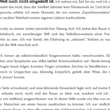
elt noch nicht eingestellt ist.
Ich nehme mir Zeit für sie, weil ich w
eutet das nicht, dass der Intellekt dahinter kein Meisterwerk ist. Und doch,
prache, erlebte ich einen Moment, der mir meinen „Expertinnenstatus" 
nackten Wahrheit meiner eigenen Lektion konfrontierte.
ciety zu meiner ersten persönlichen Sitzung dort. Ich betrat den Raum i
tizbuch, ein zuverlässiger Stift und das Selbstbewusstsein einer Frau
ten zu sein. Ich war bereit, die Erfahrung zu „erfassen", Notizen zu ma
nd die Welt verschob sich.
 ich immer als selbstverständlich hingenommen hatte, verschwunden. Üb
n eine Symphonie aus stiller, taktiler Kommunikation auf. Hände beweg
 Augen kaum folgen konnten; Finger schrieben Zeichen in Handflächen m
brach in Grüppchen aus, lebendig, körperlich, geteilt, über Witze, die i
t „hören" konnte.
ren Seite schwebend, und eine lähmende Einsamkeit legte sich auf meine Br
e erfasste mich, nicht weil der Raum zu klein war, sondern weil ich 
mir stattfand, ausgeschlossen war. In dieser Stille wurde mir klar, was es 
 der Menschen um einen herum ausdrücken zu können. Ich war endlich 
 einem Raum, in dem alle anderen den Schlüssel haben. Ich verstand di