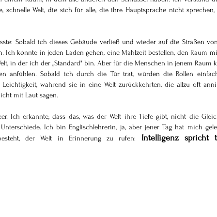
e, schnelle Welt, die sich für alle, die ihre Hauptsprache nicht sprechen,
sste: Sobald ich dieses Gebäude verließ und wieder auf die Straßen vo
. Ich könnte in jeden Laden gehen, eine Mahlzeit bestellen, den Raum mi
elt, in der ich der „Standard" bin. Aber für die Menschen in jenem Raum k
n anfühlen. Sobald ich durch die Tür trat, würden die Rollen einfach
eichtigkeit, während sie in eine Welt zurückkehrten, die allzu oft anni
nicht mit Laut sagen.
. Ich erkannte, dass das, was der Welt ihre Tiefe gibt, nicht die Gleichh
nterschiede. Ich bin Englischlehrerin, ja, aber jener Tag hat mich geleh
Intelligenz spricht t
besteht, der Welt in Erinnerung zu rufen: 