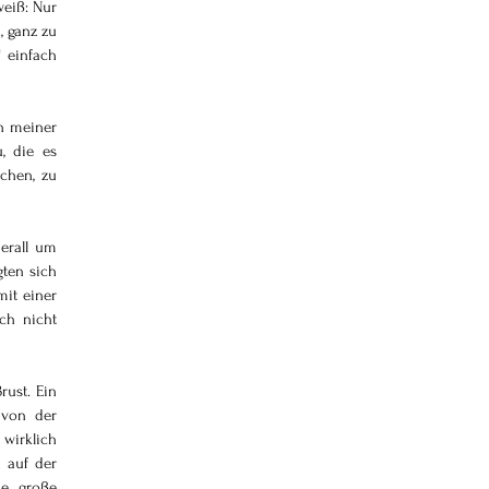
eiß: Nur 
 ganz zu 
einfach 
n meiner 
, die es 
chen, zu 
erall um 
ten sich 
it einer 
ch nicht 
ust. Ein 
von der 
wirklich 
auf der 
e „große 