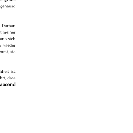
 genauso 
n Durban 
t meiner 
ann sich 
 wieder 
mmt, sie 
eit ist, 
rt, dass 
ausend 