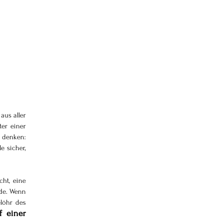
us aller 
er einer 
 denken: 
 sicher, 
t, eine 
de. Wenn 
öhr des 
 einer 