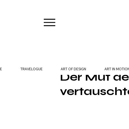
3 Min. Lesezeit
E
TRAVELOGUE
ART OF DESIGN
ART IN MOTIO
Der Mut de
vertauscht