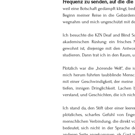
Frequenz zu senden, auf die die W
weil eine Botschaft gedämpft klingt, bed
Beginn meiner Reise in die Gebärdens
wegnahm und mich ungeschützt mit der 
Ich besuchte die KZN Deaf and Blind So
akademischen Rüstung: ein frisches No
gewohnt ist, diejenige mit den Antwor
studieren. Dann trat ich in den Raum, u
Plötzlich war die „hörende Welt", die
mich herum führten taubblinde Mensche
mit einer Geschwindigkeit, der meine
tiefen, innigen Dringlichkeit. Lachen 
verstand, und Geschichten, die ich nich
Ich stand da, den Stift über einer lee
plötzliches, scharfes Gefühl von Eng
menschlichen Verbindung, die direkt vor 
bedeutet, sich nicht in der Sprache
anderen Seite angekommen, als Gast in