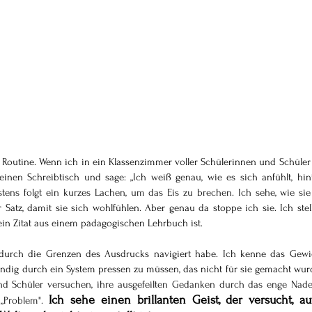
e Routine. Wenn ich in ein Klassenzimmer voller Schülerinnen und Schüler a
nen Schreibtisch und sage: „Ich weiß genau, wie es sich anfühlt, hint
stens folgt ein kurzes Lachen, um das Eis zu brechen. Ich sehe, wie sie
r Satz, damit sie sich wohlfühlen. Aber genau da stoppe ich sie. Ich stelle
kein Zitat aus einem pädagogischen Lehrbuch ist.
 durch die Grenzen des Ausdrucks navigiert habe. Ich kenne das Gewich
ständig durch ein System pressen zu müssen, das nicht für sie gemacht wur
nd Schüler versuchen, ihre ausgefeilten Gedanken durch das enge Nadel
Ich sehe einen brillanten Geist, der versucht, auf
„Problem". 