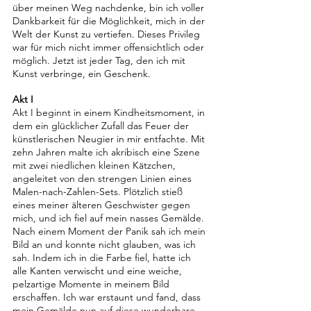
über meinen Weg nachdenke, bin ich voller 
Dankbarkeit für die Möglichkeit, mich in der 
Welt der Kunst zu vertiefen. Dieses Privileg 
war für mich nicht immer offensichtlich oder 
möglich. Jetzt ist jeder Tag, den ich mit 
Kunst verbringe, ein Geschenk.
Akt I
Akt I beginnt in einem Kindheitsmoment, in 
dem ein glücklicher Zufall das Feuer der 
künstlerischen Neugier in mir entfachte. Mit 
zehn Jahren malte ich akribisch eine Szene 
mit zwei niedlichen kleinen Kätzchen, 
angeleitet von den strengen Linien eines 
Malen-nach-Zahlen-Sets. Plötzlich stieß 
eines meiner älteren Geschwister gegen 
mich, und ich fiel auf mein nasses Gemälde. 
Nach einem Moment der Panik sah ich mein 
Bild an und konnte nicht glauben, was ich 
sah. Indem ich in die Farbe fiel, hatte ich 
alle Kanten verwischt und eine weiche, 
pelzartige Momente in meinem Bild 
erschaffen. Ich war erstaunt und fand, dass 
mein Gemälde nun auf diese wunderbare 