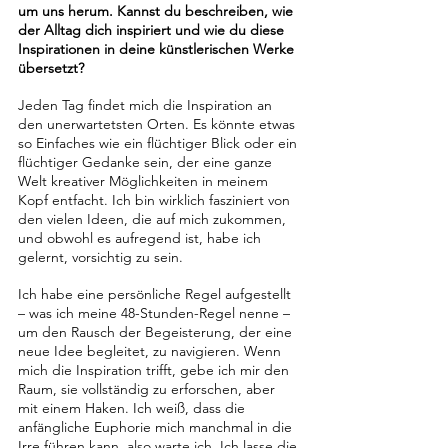
um uns herum. Kannst du beschreiben, wie 
der Alltag dich inspiriert und wie du diese 
Inspirationen in deine künstlerischen Werke 
übersetzt?
Jeden Tag findet mich die Inspiration an 
den unerwartetsten Orten. Es könnte etwas 
so Einfaches wie ein flüchtiger Blick oder ein 
flüchtiger Gedanke sein, der eine ganze 
Welt kreativer Möglichkeiten in meinem 
Kopf entfacht. Ich bin wirklich fasziniert von 
den vielen Ideen, die auf mich zukommen, 
und obwohl es aufregend ist, habe ich 
gelernt, vorsichtig zu sein.
Ich habe eine persönliche Regel aufgestellt 
– was ich meine 48-Stunden-Regel nenne – 
um den Rausch der Begeisterung, der eine 
neue Idee begleitet, zu navigieren. Wenn 
mich die Inspiration trifft, gebe ich mir den 
Raum, sie vollständig zu erforschen, aber 
mit einem Haken. Ich weiß, dass die 
anfängliche Euphorie mich manchmal in die 
Irre führen kann, also warte ich. Ich lasse die 