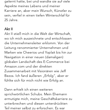
gelernt hatte, bei und wandte sie auf viele 
Aspekte meines Lebens und meiner 
Karriere an, aber mein Wunsch, Künstler zu 
sein, verfiel in einen tiefen Winterschlaf für 
25 Jahre.
Akt II
Akt II stieß mich in die Welt der Wirtschaft, 
wo ich mich auszeichnete und entschlossen 
die Unternehmensleiter erklomm. Von der 
Leitung renommierter Unternehmen und 
Marken wie Cheerios und Yoplait bis hin zur 
Navigation in einer neuen (damaligen) 
globalen Landschaft des E-Commerce bei 
Amazon.com
 und der direkten 
Zusammenarbeit mit Visionären wie Jeff 
Bezos. Ich fand äußeren „Erfolg“, aber er 
fühlte sich für mich nicht wie Erfolg an.
Dann erhielt ich einen weiteren 
sprichwörtlichen Schubs. Mein Ehemann 
ermutigte mich, meine Geschäftskarriere zu 
unterbrechen und diesen unterdrückten 
Teil meiner selbst zu erforschen. Es war 