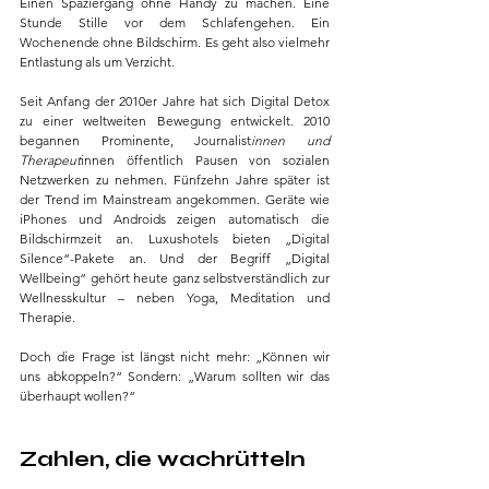
Einen Spaziergang ohne Handy zu machen. Eine 
Stunde Stille vor dem Schlafengehen. Ein 
Wochenende ohne Bildschirm. Es geht also vielmehr 
Entlastung als um Verzicht.
Seit Anfang der 2010er Jahre hat sich Digital Detox 
zu einer weltweiten Bewegung entwickelt. 2010 
begannen Prominente, Journalist
innen und 
Therapeut
innen öffentlich Pausen von sozialen 
Netzwerken zu nehmen. Fünfzehn Jahre später ist 
der Trend im Mainstream angekommen. Geräte wie 
iPhones und Androids zeigen automatisch die 
Bildschirmzeit an. Luxushotels bieten „Digital 
Silence“-Pakete an. Und der Begriff „Digital 
Wellbeing“ gehört heute ganz selbstverständlich zur 
Wellnesskultur – neben Yoga, Meditation und 
Therapie.
Doch die Frage ist längst nicht mehr: „Können wir 
uns abkoppeln?“ Sondern: „Warum sollten wir das 
überhaupt wollen?“
Zahlen, die wachrütteln