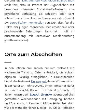
Gesundheit . 
Die American Psychological Association
stellt fest, dass 41 Prozent der Jugendlichen mit 
besonders intensiver Social-Media-Nutzung ihre 
psychische Verfassung als schlecht oder sehr 
schlecht einstufen. Auch in Europa zeigt der Bericht 
der 
Europäischen Kommission
 von 2024, dass fast die 
Hälfte der jungen Menschen über emotionale oder 
psychosoziale Belastungen berichtet – oft im 
Zusammenhang mit exzessiver Mediennutzung 
(
youth.europa.eu
).
Orte zum Abschalten
In den letzten drei Jahren hat sich weltweit ein 
wachsender Trend zu Orten entwickelt, die echten 
digitalen Rückzug ermöglichen. In Großbritannien 
bietet das Netzwerk 
Unplugged
kleine Hütten mitten 
in der Natur an – ohne WLAN, ohne Fernseher, dafür 
mit einer abschließbaren Box für das Handy. In 
Italien organisiert 
Logout Livenow
 abenteuerliche, 
gerätefreie Wochenenden mit Bewegung, Kochen 
und Austausch. In Umbrien lädt das Hotel Eremito – 
wie ein mittelalterliches Kloster – zu Stille, Reflexion 