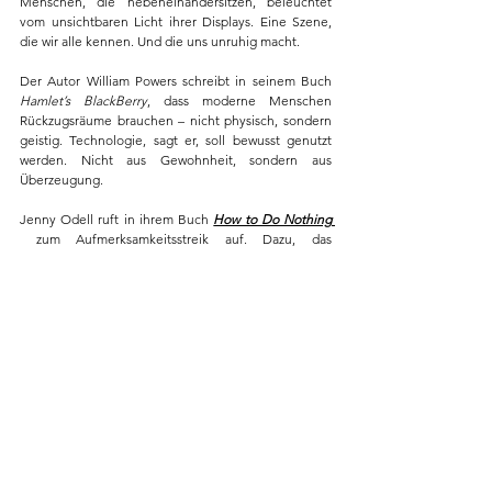
Menschen, die nebeneinandersitzen, beleuchtet 
vom unsichtbaren Licht ihrer Displays. Eine Szene, 
die wir alle kennen. Und die uns unruhig macht.
Der Autor William Powers schreibt in seinem Buch 
Hamlet’s BlackBerry
, dass moderne Menschen 
Rückzugsräume brauchen – nicht physisch, sondern 
geistig. Technologie, sagt er, soll bewusst genutzt 
werden. Nicht aus Gewohnheit, sondern aus 
Überzeugung.
Jenny Odell ruft in ihrem Buch 
How to Do Nothing
 zum Aufmerksamkeitsstreik auf. Dazu, das 
Wertvollste, was wir haben – unsere Aufmerksamkeit 
– nicht leichtfertig herzugeben. Nicht an 
Algorithmen. Nicht an Schlagzeilen. Nicht an 
belanglose Diskussionen mit Fremden.
Zurück zu uns selbst
Digital Detox ist kein Ziel. Keine Lösung. Sondern 
ein Raum. Ein Moment, in dem wir unsere Gedanken 
wieder hören können. In dem wir uns mit Menschen 