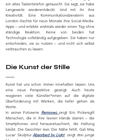
ein altes Tastentelefon getauscht. Sie sagt, sie habe 
Langeweile wiederentdeckt. Und mit ihr ihre 
Kreativität. Eine Kommunikationsberaterin aus 
London löschte für neun Monate ihre Social-Media-
Apps – und erlebte erstmals wieder einen Tag ohne 
ständige Reaktion. Keine von beiden hat 
Technologie vollständig aufgegeben. Sie haben nur 
entschieden, sie zu nutzen – und nicht sich selbst 
verbrauchen zu lassen.
Die Kunst der Stille
Kunst hat uns schon immer innehalten lassen. Uns 
eine neue Perspektive gezeigt. Auch heute 
reagieren viele Künstler*innen auf die digitale 
Überforderung mit Werken, die tiefer gehen als 
Worte.
In seiner Fotoserie 
Removed
zeigt Eric Pickersgill 
Menschen, die in ihre leeren Hände starren – die 
Smartphones sind herausretuschiert, die Haltung 
bleibt. Die Gesichter leer. Die Nähe fehlt. Gali May 
Lucas’ Skulptur 
Absorbed by Light
  zeigt drei junge 