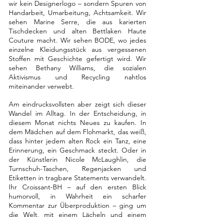
wir kein Designerlogo – sondern Spuren von 
Handarbeit, Umarbeitung, Achtsamkeit. Wir 
sehen Marine Serre, die aus karierten 
Tischdecken und alten Bettlaken Haute 
Couture macht. Wir sehen BODE, wo jedes 
einzelne Kleidungsstück aus vergessenen 
Stoffen mit Geschichte gefertigt wird. Wir 
sehen Bethany Williams, die sozialen 
Aktivismus und Recycling nahtlos 
miteinander verwebt.
Am eindrucksvollsten aber zeigt sich dieser 
Wandel im Alltag. In der Entscheidung, in 
diesem Monat nichts Neues zu kaufen. In 
dem Mädchen auf dem Flohmarkt, das weiß, 
dass hinter jedem alten Rock ein Tanz, eine 
Erinnerung, ein Geschmack steckt. Oder in 
der Künstlerin Nicole McLaughlin, die 
Turnschuh-Taschen, Regenjacken und 
Etiketten in tragbare Statements verwandelt. 
Ihr Croissant-BH – auf den ersten Blick 
humorvoll, in Wahrheit ein scharfer 
Kommentar zur Überproduktion – ging um 
die Welt, mit einem Lächeln und einem 