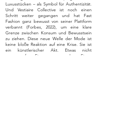
Luxusstücken – als Symbol für Authentizität. 
Und Vestiaire Collective ist noch einen 
Schritt weiter gegangen und hat Fast 
Fashion ganz bewusst von seiner Plattform 
verbannt (Forbes, 2022), um eine klare 
Grenze zwischen Konsum und Bewusstsein 
zu ziehen.
Diese neue Welle der Mode ist 
keine bloße Reaktion auf eine Krise. Sie ist 
ein künstlerischer Akt. Etwas nicht 
wegzuwerfen. Etwas neu zu sehen. Etwas 
neu zu nähen. Sie ist die Stille im Lärm. Die 
Tiefe im Oberflächlichen. Und deshalb 
gehört sie euch – den Leser*innen – die 
wissen, dass Mode nicht laut sein muss, um 
gesehen zu werden.
Denn wahre Schönheit liegt nicht im Neuen. 
Sondern im Sinn. Und diesen Sinn
, ja
 mehr 
denn je 
zuvor, 
tragen wir heute auf unserer 
Haut.
THEMES IN FOCUS