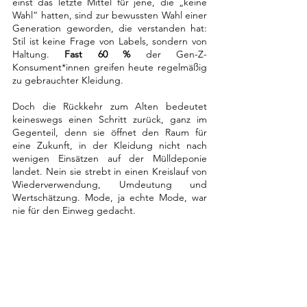
einst das letzte Mittel für jene, die „keine 
Wahl“ hatten, sind zur bewussten Wahl einer 
Generation geworden, die verstanden hat: 
Stil ist keine Frage von Labels, sondern von 
Haltung. 
Fast 60 %
 der Gen-Z-
Konsument*innen greifen heute regelmäßig 
zu gebrauchter Kleidung.
Doch die Rückkehr zum Alten bedeutet 
keineswegs einen Schritt zurück
, ganz
i
m 
Gegenteil
, denn s
ie öffnet den Raum für 
eine Zukunft, in der Kleidung nicht nach 
wenigen Einsätzen auf der Mülldeponie 
landet
. Nein sie strebt 
in einen Kreislauf von 
Wiederverwendung, Umdeutung und 
Wertschätzung
.
 Mode
, ja echte 
Mode
, 
war 
nie für den Einweg gedacht.