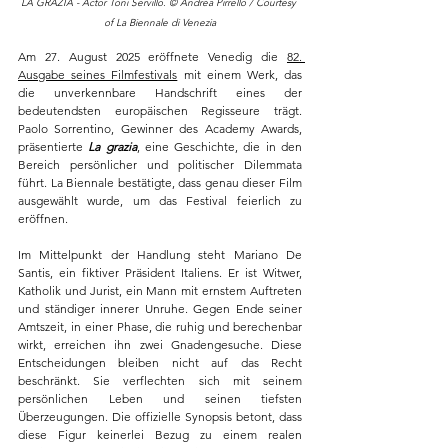
LA GRAZIA - Actor Toni Servillo. © Andrea Pirrello / Courtesy 
of La Biennale di Venezia
Am 27. August 2025 eröffnete Venedig die 
82. 
Ausgabe seines Filmfestivals
 mit einem Werk, das 
die unverkennbare Handschrift eines der 
bedeutendsten europäischen Regisseure trägt. 
Paolo Sorrentino, Gewinner des Academy Awards, 
präsentierte 
La grazia
, eine Geschichte, die in den 
Bereich persönlicher und politischer Dilemmata 
führt. La Biennale bestätigte, dass genau dieser Film 
ausgewählt wurde, um das Festival feierlich zu 
eröffnen.
Im Mittelpunkt der Handlung steht Mariano De 
Santis, ein fiktiver Präsident Italiens. Er ist Witwer, 
Katholik und Jurist, ein Mann mit ernstem Auftreten 
und ständiger innerer Unruhe. Gegen Ende seiner 
Amtszeit, in einer Phase, die ruhig und berechenbar 
wirkt, erreichen ihn zwei Gnadengesuche. Diese 
Entscheidungen bleiben nicht auf das Recht 
beschränkt. Sie verflechten sich mit seinem 
persönlichen Leben und seinen tiefsten 
Überzeugungen. Die offizielle Synopsis betont, dass 
diese Figur keinerlei Bezug zu einem realen 