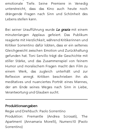
emotionale Tiefe. Seine Premiere in Venedig 
unterstreicht, dass das Kino auch heute noch 
drängende Fragen nach Sinn und Schönheit des 
Lebens stellen kann.
Bei seiner Uraufführung wurde 
La grazia
 mit einem 
minutenlangen Applaus gefeiert. Das Publikum 
reagierte mit Herzlichkeit, während Kritikerinnen und 
Kritiker Sorrentino dafür lobten, dass er ein seltenes 
Gleichgewicht zwischen Emotion und Zurückhaltung 
gefunden hat. Toni Servillo trägt die Geschichte mit 
stiller Stärke, und das Zusammenspiel von feinem 
Humor und moralischem Fragen macht den Film zu 
einem Werk, das zugleich unterhält und zur 
Reflexion anregt. Kritiken beschrieben ihn als 
meditatives und nuanciertes Porträt eines Mannes, 
der am Ende seines Weges nach Sinn in Liebe, 
Verantwortung und Glauben sucht.
Produktionsangaben
Regie und Drehbuch: Paolo Sorrentino
Produktion: Fremantle (Andrea Scrosati), The 
Apartment (Annamaria Morelli), Numero10 (Paolo 
Sorrentino)