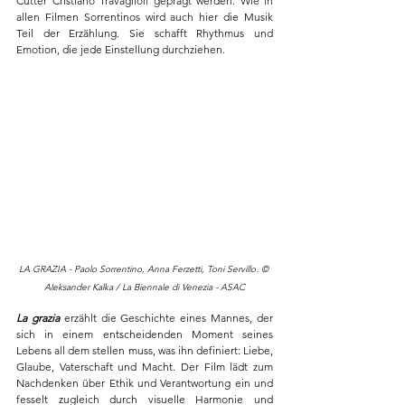
Cutter Cristiano Travaglioli geprägt werden. Wie in 
allen Filmen Sorrentinos wird auch hier die Musik 
Teil der Erzählung. Sie schafft Rhythmus und 
Emotion, die jede Einstellung durchziehen.
LA GRAZIA - Paolo Sorrentino, Anna Ferzetti, Toni Servillo. © 
Aleksander Kalka / La Biennale di Venezia - ASAC
La grazia
 erzählt die Geschichte eines Mannes, der 
sich in einem entscheidenden Moment seines 
Lebens all dem stellen muss, was ihn definiert: Liebe, 
Glaube, Vaterschaft und Macht. Der Film lädt zum 
Nachdenken über Ethik und Verantwortung ein und 
fesselt zugleich durch visuelle Harmonie und 