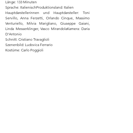
Länge: 133 Minuten
Sprache: ItalienischProduktionsland: Italien
Hauptdarstellerinnen und Hauptdarsteller: Toni 
Servillo, Anna Ferzetti, Orlando Cinque, Massimo 
Venturiello, Milvia Marigliano, Giuseppe Gaiani, 
Linda Messerklinger, Vasco MirandolaKamera: Daria 
D’Antonio
Schnitt: Cristiano Travaglioli
Szenenbild: Ludovica Ferrario
Kostüme: Carlo Poggioli
Ton: Emanuele Cecere, Mirko PerriVisuelle Effekte: 
Rodolfo Migliari
THEMES IN FOCUS
Alle ansehen
Ähnliche Beiträge