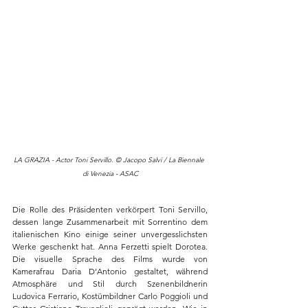
LA GRAZIA - Actor Toni Servillo. © Jacopo Salvi / La Biennale 
di Venezia - ASAC
Die Rolle des Präsidenten verkörpert Toni Servillo, 
dessen lange Zusammenarbeit mit Sorrentino dem 
italienischen Kino einige seiner unvergesslichsten 
Werke geschenkt hat. Anna Ferzetti spielt Dorotea. 
Die visuelle Sprache des Films wurde von 
Kamerafrau Daria D’Antonio gestaltet, während 
Atmosphäre und Stil durch Szenenbildnerin 
Ludovica Ferrario, Kostümbildner Carlo Poggioli und 