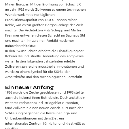
Minen Europas. Mit der Eröffnung von Schacht XII 
im Jahr 1932 wurde Zollverein zu einem technischen 
Wunderwerk mit einer täglichen 
Produktionskapazität von 12.000 Tonnen reiner 
Kohle, was es zur größten Bergbauanlage der Welt 
machte. Die Architekten Fritz Schupp und Martin 
Kremmer entwarfen diesen Schacht im Bauhaus-Stil 
und machten ihn zu einem Vorbild moderner 
Industriearchitektur.
In den 1960er Jahren erhöhte die Hinzufügung der 
Kokerei die industrielle Bedeutung des Komplexes 
weiter. In den folgenden Jahrzehnten erlebte 
Zollverein zahlreiche industrielle Innovationen und 
wurde zu einem Symbol für die Stärke der 
Arbeitskräfte und den technologischen Fortschritt.
Ein neuer Anfang
1986 wurde die Zeche geschlossen und 1993 stellte 
auch die Kokerei ihren Betrieb ein. Doch anstatt ein 
weiteres verlassenes Industriegebiet zu werden, 
fand Zollverein einen neuen Zweck. Kurz nach der 
Schließung begannen die Restaurierungs- und 
Umbaubemühungen mit dem Ziel, ein 
internationales Zentrum für Kultur und Kreativität zu 
schaffen.