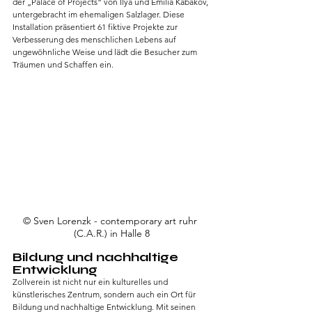
der „Palace of Projects“ von Ilya und Emilia Kabakov, 
untergebracht im ehemaligen Salzlager. Diese 
Installation präsentiert 61 fiktive Projekte zur 
Verbesserung des menschlichen Lebens auf 
ungewöhnliche Weise und lädt die Besucher zum 
Träumen und Schaffen ein.
© Sven Lorenzk - contemporary art ruhr 
(C.A.R.) in Halle 8
Bildung und nachhaltige 
Entwicklung
Zollverein ist nicht nur ein kulturelles und 
künstlerisches Zentrum, sondern auch ein Ort für 
Bildung und nachhaltige Entwicklung. Mit seinen 