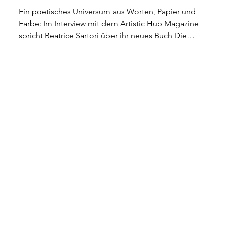
Ein poetisches Universum aus Worten, Papier und
Farbe: Im Interview mit dem Artistic Hub Magazine
spricht Beatrice Sartori über ihr neues Buch Die
Legende von Edgar, über Ausstellungen voller Zartheit
und Harmonie und über die Kraft der Kunst, Hoffnung
und innere Freiheit zu schenken.