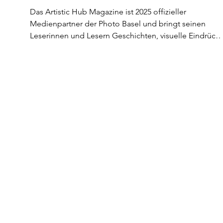
Das Artistic Hub Magazine ist 2025 offizieller
Medienpartner der Photo Basel und bringt seinen
Leserinnen und Lesern Geschichten, visuelle Eindrück
und Inspiration von der führenden Kunstfotomesse de
Schweiz.