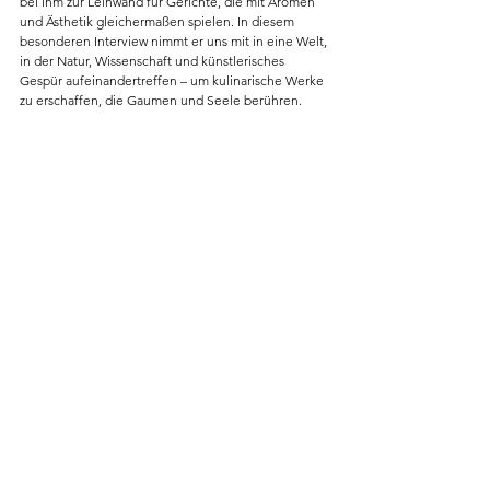
bei ihm zur Leinwand für Gerichte, die mit Aromen 
und Ästhetik gleichermaßen spielen. In diesem 
besonderen Interview nimmt er uns mit in eine Welt, 
in der Natur, Wissenschaft und künstlerisches 
Gespür aufeinandertreffen – um kulinarische Werke 
zu erschaffen, die Gaumen und Seele berühren.