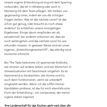
Unsere eigene Entwicklung ist eng mit dem Sparring 
verbunden, das wir in Wirsberg oder auch in 
Nürnberg mit dem Team pflegen. Wir treiben uns 
gegenseitig voran, indem wir uns die richtigen 
Fragen stellen: Was ist das nächste Level? Ist das 
schon gut genug, oder braucht es noch etwas 
anderes? So entstehen unsere einzigartigen 
Ergebnisse. Einige davon empfinden wir als 
sensationell, bei anderen erkennen wir, dass wir 
noch weitergehen und das nächste Level für uns 
erkunden müssen. In gewisser Weise sind wir unser 
eigenes „Entwicklungsraumschiff“, das ständig neue 
Horizonte erforscht.
Bei The Taste bekomme ich spannende Einblicke, 
wie Aromen auf andere wirken und wie Menschen in 
Stresssituationen mit Geschmack umgehen. Es ist 
faszinierend zu beobachten, wie Aroma und Co. 
auch dann funktionieren, wenn sie unbedarft 
eingesetzt werden. Wenn ich die Löffel meiner 
Kandidaten probiere, ist das für mich ebenfalls eine 
Form der Entwicklung – ein Lernprozess, der meine 
eigene Arbeit inspiriert.
Ihre Leidenschaft für das Kochen geht weit über die 