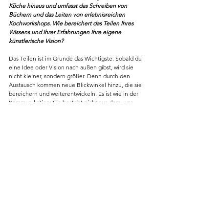
Küche hinaus und umfasst das Schreiben von 
Büchern und das Leiten von erlebnisreichen 
Kochworkshops. Wie bereichert das Teilen Ihres 
Wissens und Ihrer Erfahrungen Ihre eigene 
künstlerische Vision?
Das Teilen ist im Grunde das Wichtigste. Sobald du 
eine Idee oder Vision nach außen gibst, wird sie 
nicht kleiner, sondern größer. Denn durch den 
Austausch kommen neue Blickwinkel hinzu, die sie 
bereichern und weiterentwickeln. Es ist wie in der 
Kommunikation: Sie besteht nicht aus dem, was 
gesagt wird, sondern aus dem, was der andere 
versteht. Genauso verhält es sich mit Visionen, 
Ideen und Geschmäckern. Durch das Teilen 
entfalten sie ihr volles Potenzial. Gleichzeitig 
entsteht ein positiver Druck, sich 
weiterzuentwickeln. Du kannst nicht stehen bleiben, 
sondern musst dich immer wieder neu erfinden. 
Dieser fortlaufende Prozess, sich Schritt für Schritt 
zu verbessern, wird durch den Austausch mit der 
Welt, mit Gleichgesinnten oder auch mit 
Andersdenkenden gefördert. Es ist genau dieser 
Austausch, dieses Sparring, das dich besser und 
stärker macht.