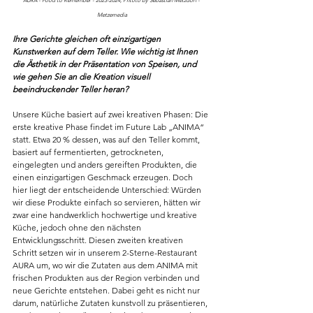
AURA - Food to Remember - 2023-2024; Phtoto by Sebastian Metzdorf - 
Metzemedia
Ihre Gerichte gleichen oft einzigartigen 
Kunstwerken auf dem Teller. Wie wichtig ist Ihnen 
die Ästhetik in der Präsentation von Speisen, und 
wie gehen Sie an die Kreation visuell 
beeindruckender Teller heran? 
Unsere Küche basiert auf zwei kreativen Phasen: Die 
erste kreative Phase findet im Future Lab „ANIMA“ 
statt. Etwa 20 % dessen, was auf den Teller kommt, 
basiert auf fermentierten, getrockneten, 
eingelegten und anders gereiften Produkten, die 
einen einzigartigen Geschmack erzeugen. Doch 
hier liegt der entscheidende Unterschied: Würden 
wir diese Produkte einfach so servieren, hätten wir 
zwar eine handwerklich hochwertige und kreative 
Küche, jedoch ohne den nächsten 
Entwicklungsschritt. Diesen zweiten kreativen 
Schritt setzen wir in unserem 2-Sterne-Restaurant 
AURA um, wo wir die Zutaten aus dem ANIMA mit 
frischen Produkten aus der Region verbinden und 
neue Gerichte entstehen. Dabei geht es nicht nur 
darum, natürliche Zutaten kunstvoll zu präsentieren, 