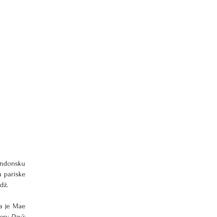
ondonsku 
 pariske 
dž.
a je Mae 
ery Day’s 