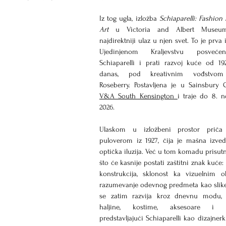
Iz tog ugla, izložba 
Schiaparelli: Fashion
Art
 u Victoria and Albert Museum
najdirektniji ulaz u njen svet. To je prva 
Ujedinjenom Kraljevstvu posvećen
Schiaparelli i prati razvoj kuće od 19
danas, pod kreativnim vođstvom 
V&A South Kensington 
i traje do 8. 
2026.
Ulaskom u izložbeni prostor priča 
puloverom iz 1927, čija je mašna izved
optička iluzija. Već u tom komadu prisutn
što će kasnije postati zaštitni znak kuće: 
konstrukcija, sklonost ka vizuelnim ob
razumevanje odevnog predmeta kao slike.
se zatim razvija kroz dnevnu modu, v
haljine, kostime, aksesoare i pa
predstavljajući Schiaparelli kao dizajnerku