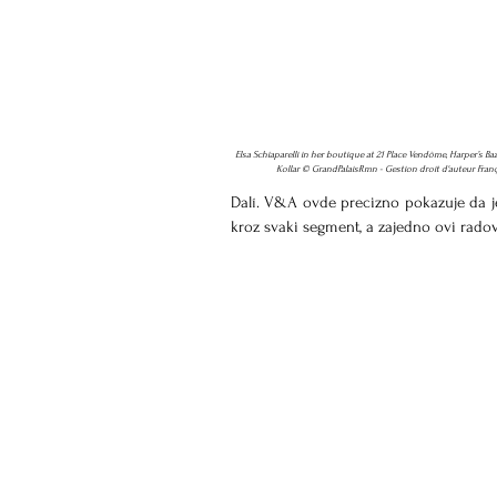
Elsa Schiaparelli in her boutique at 21 Place Vendôme, Harper’s Ba
Kollar © GrandPalaisRmn - Gestion droit d'auteur Franç
Dalí. V&A ovde precizno pokazuje da je 
kroz svaki segment, a zajedno ovi radov