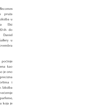
 Becomes 
 pruža 
izložba u 
a Elsi 
20-ih do 
Daniel 
Roseberry. Postavljena je u Sainsbury Gallery u 
novembra 
počinje 
ena kao 
o je ono 
precizna 
rtima i 
 Izložba 
ečernje 
rfeme, 
 koja je 