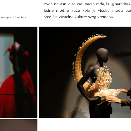
ovde najjasnije se vidi način rada, krug saradnika 
jedne modne kuće koja je visoku modu post
središte vizuelne kulture svog vremena.
h Kensington. © Jamie Stoker