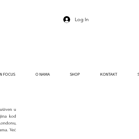
Log In
IN FOCUS
O NAMA
SHOP
KONTAKT
ušiven u 
ina kod 
Londonu, 
ama. Već 