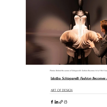
Photos: Behind the scenes of Schiaparelli: Fashion Becomes Art at V&A Sou
Izložba 
Schiaparelli: Fashion Becomes 
ART OF DESIGN