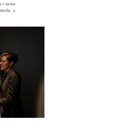
i širina 
avila u 