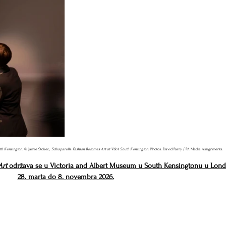
th Kensington.
 © Jamie Stoker.; 
Schiaparelli: Fashion Becomes Art at V&A South Kensington.
 Photos: David Parry / PA Media Assignments.
Art
 održava se u Victoria and Albert Museum u South Kensingtonu u Lon
28. marta do 8. novembra 2026.