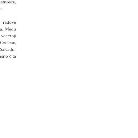
tnošću, 
m.
u radove 
ma. Među 
 večernji 
Cocteau, 
Salvador 
sno čita 