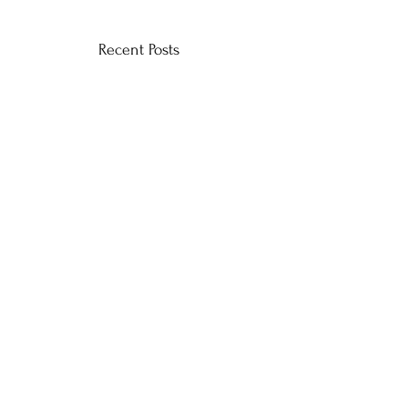
Recent Posts
CONTACT US
byVarga
General: hello [at] ah-magazine.com