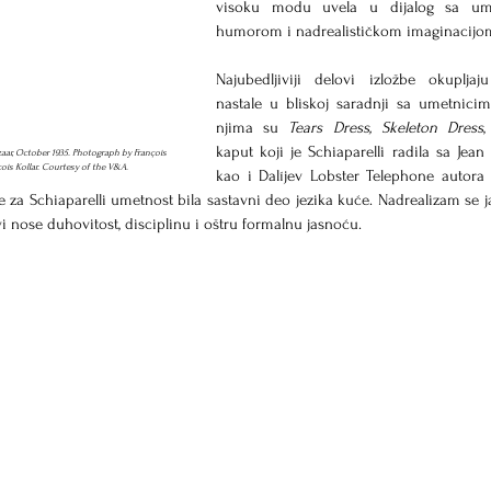
visoku modu uvela u dijalog sa ume
humorom i nadrealističkom imaginacijo
Najubedljiviji delovi izložbe okupljaj
nastale u bliskoj saradnji sa umetnici
njima su 
Tears Dress, Skeleton Dress
,
kaput koji je Schiaparelli radila sa Jean 
zaar, October 1935. Photograph by François 
ois Kollar. Courtesy of the V&A.
kao i Dalíjev Lobster Telephone autora 
za Schiaparelli umetnost bila sastavni deo jezika kuće. Nadrealizam se ja
i nose duhovitost, disciplinu i oštru formalnu jasnoću.