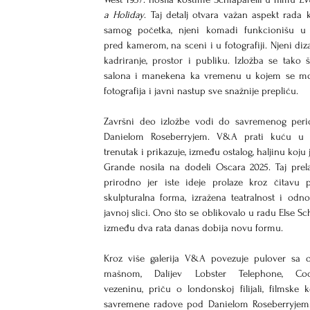
a Holiday
. Taj detalj otvara važan aspekt rada 
samog početka, njeni komadi funkcionišu u p
pred kamerom, na sceni i u fotografiji. Njeni dizaj
kadriranje, prostor i publiku. Izložba se tako ši
salona i manekena ka vremenu u kojem se moda
fotografija i javni nastup sve snažnije prepliću.
Završni deo izložbe vodi do savremenog peri
Danielom Roseberryjem. V&A prati kuću u d
trenutak i prikazuje, između ostalog, haljinu koju 
Grande nosila na dodeli Oscara 2025. Taj prela
prirodno jer iste ideje prolaze kroz čitavu p
skulpturalna forma, izražena teatralnost i odn
javnoj slici. Ono što se oblikovalo u radu Else Sch
između dva rata danas dobija novu formu.
Kroz više galerija V&A povezuje pulover sa o
mašnom, Dalíjev Lobster Telephone, Coct
vezeninu, priču o londonskoj filijali, filmske k
savremene radove pod Danielom Roseberryjem.