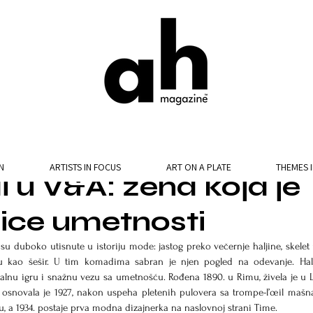
N
ARTISTS IN FOCUS
ART ON A PLATE
THEMES 
i u V&A: žena koja je
lice umetnosti
e su duboko utisnute u istoriju mode: jastog preko večernje haljine, skelet 
vu kao šešir. U tim komadima sabran je njen pogled na odevanje. Halj
tualnu igru i snažnu vezu sa umetnošću. Rođena 1890. u Rimu, živela je u 
 osnovala je 1927, nakon uspeha pletenih pulovera sa trompe-l’œil mašn
ru, a 1934. postaje prva modna dizajnerka na naslovnoj strani Time.