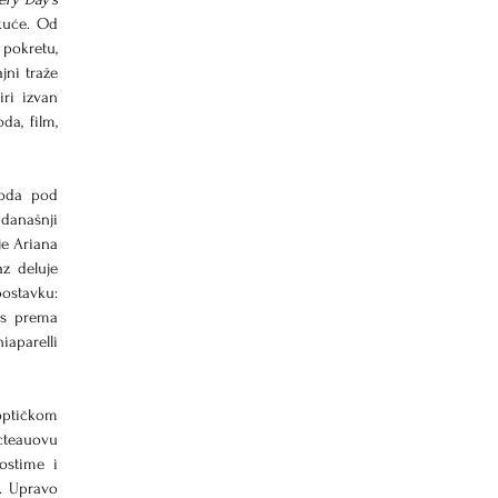
kuće. Od 
okretu, 
ni traže 
ri izvan 
, film, 
oda pod 
anašnji 
je Ariana 
z deluje 
ostavku: 
os prema 
iaparelli 
ptičkom 
eauovu 
ostime i 
 Upravo 