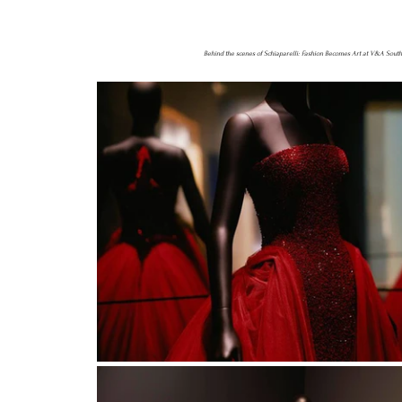
Behind the scenes of Schiaparelli: Fashion Becomes Art at V&A Sout