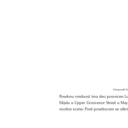
Schiaparelli:
Posebnu vrednost ima deo posvećen Lond
filijalu u Upper Grosvenor Street u Mayf
modne scene. Pred posetiocem se otkriva 