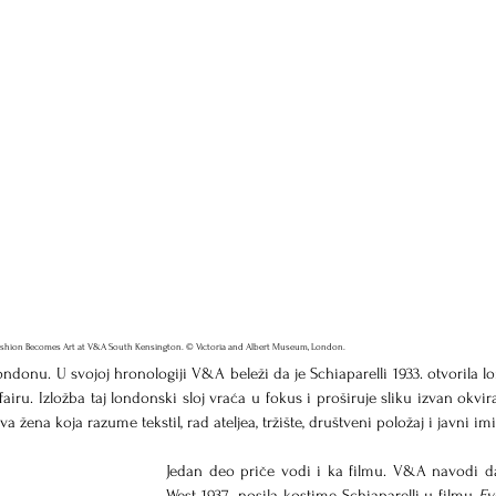
 Fashion Becomes Art at V&A South Kensington. © Victoria and Albert Museum, London.
onu. U svojoj hronologiji V&A beleži da je Schiaparelli 1933. otvorila l
airu. Izložba taj londonski sloj vraća u fokus i proširuje sliku izvan okvira
žena koja razume tekstil, rad ateljea, tržište, društveni položaj i javni imi
Jedan deo priče vodi i ka filmu. V&A navodi d
West 1937. nosila kostime Schiaparelli u filmu 
Ev