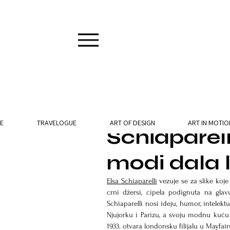
3 min read
E
TRAVELOGUE
ART OF DESIGN
ART IN MOTIO
Schiaparell
modi dala 
Elsa Schiaparelli
 vezuje se za slike koj
crni džersi, cipela podignuta na gla
Schiaparelli nosi ideju, humor, intelek
Njujorku i Parizu, a svoju modnu kuću
1933. otvara londonsku filijalu u Mayfai