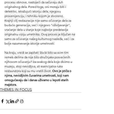
procesu obnove, nastojeći da sačuvaju duh 
originalnog dela. Pored toga, oni moraju biti i 
detektivi, istražujući istoriju dela, njegovu 
provenijenciju, i tehniku kojom je stvoreno.
Krajnji cilj restauracije nije samo očuvanje dela za 
buduće generacije, već i njegovo "oživljavanje", 
vraćanje dela u stanje koje najbolje predstavlja 
originalnu viziju umetnika. Ovaj proces je ključan ne 
samo za očuvanje našeg kulturnog nasleđa, već i za 
bolje razumevanje istorije umetnosti.
Na kraju, vredi se zapitati: šta bi bilo sa svim tim 
remek-delima da nije bilo stručnjaka posvećenih 
njihovom očuvanju? Iza svakog dela koje divimo u 
muzeju, stoji nevidljiva, ali esencijalna ruka 
restauratora koji su mu vratili život. 
Ovo je priča o 
njima, nevidljivim čuvarima umetnosti, koji nam 
omogućavaju da i danas uživamo u lepoti starih 
majstora.
THEMES IN FOCUS