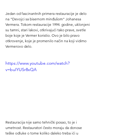
Jedan od fascinantnih primera restauracije je delo 
na "Devojci sa bisernom minđušom" Johanesa 
Vermera. Tokom restauracije 1994. godine, uklonjeni 
su tamni, stari lakovi, otkrivajući tako prave, svetle 
boje koje je Vermer koristio. Ovo je bilo pravo 
otkrovenje, koje je promenilo način na koji vidimo 
Vermerovo delo.
https://www.youtube.com/watch?
v=buIYUSr8xQA
Restauracija nije samo tehnički posao, to je i 
umetnost. Restauratori često moraju da donose 
teške odluke o tome koliko daleko treba ići u 