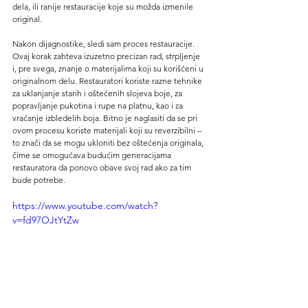
dela, ili ranije restauracije koje su možda izmenile 
original.
Nakon dijagnostike, sledi sam proces restauracije. 
Ovaj korak zahteva izuzetno precizan rad, strpljenje 
i, pre svega, znanje o materijalima koji su korišćeni u 
originalnom delu. Restauratori koriste razne tehnike 
za uklanjanje starih i oštećenih slojeva boje, za 
popravljanje pukotina i rupe na platnu, kao i za 
vraćanje izbledelih boja. Bitno je naglasiti da se pri 
ovom procesu koriste materijali koji su reverzibilni – 
to znači da se mogu ukloniti bez oštećenja originala, 
čime se omogućava budućim generacijama 
restauratora da ponovo obave svoj rad ako za tim 
bude potrebe.
https://www.youtube.com/watch?
v=fd97OJtYtZw