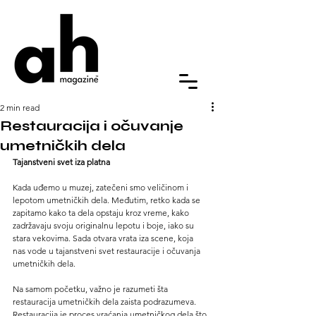
2 min read
Restauracija i očuvanje
umetničkih dela
Tajanstveni svet iza platna
Kada uđemo u muzej, zatečeni smo veličinom i 
lepotom umetničkih dela. Međutim, retko kada se 
zapitamo kako ta dela opstaju kroz vreme, kako 
zadržavaju svoju originalnu lepotu i boje, iako su 
stara vekovima. Sada otvara vrata iza scene, koja 
nas vode u tajanstveni svet restauracije i očuvanja 
umetničkih dela.
Na samom početku, važno je razumeti šta 
restauracija umetničkih dela zaista podrazumeva. 
Restauracija je proces vraćanja umetničkog dela što 