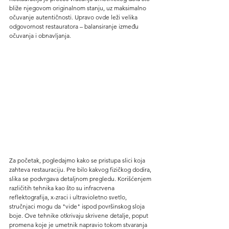
bliže njegovom originalnom stanju, uz maksimalno 
očuvanje autentičnosti. Upravo ovde leži velika 
odgovornost restauratora – balansiranje između 
očuvanja i obnavljanja.
Za početak, pogledajmo kako se pristupa slici koja 
zahteva restauraciju. Pre bilo kakvog fizičkog dodira, 
slika se podvrgava detaljnom pregledu. Korišćenjem 
različitih tehnika kao što su infracrvena 
reflektografija, x-zraci i ultravioletno svetlo, 
stručnjaci mogu da "vide" ispod površinskog sloja 
boje. Ove tehnike otkrivaju skrivene detalje, poput 
promena koje je umetnik napravio tokom stvaranja 