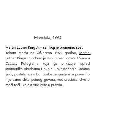
Mandela, 1990
Martin Luther King Jr. – san koji je promenio svet
Tokom Marša na Vašington 1963. godine, 
Martin 
Luther Kinga Jr.
 održao je svoj čuveni govor 
I Have a 
Dream
. Fotografija koja ga prikazuje ispred 
spomenika Abrahamu Linkolnu, okruženog hiljadama 
ljudi, postala je simbol borbe za građanska prava. To 
nije samo slika jednog govora, već svedočanstvo o 
moći reči i kolektivne vere u pravdu.