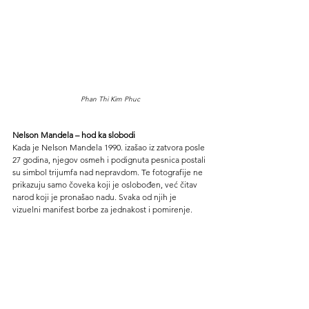
Phan Thi Kim Phuc
Nelson Mandela – hod ka slobodi
Kada je Nelson Mandela 1990. izašao iz zatvora posle 
27 godina, njegov osmeh i podignuta pesnica postali 
su simbol trijumfa nad nepravdom. Te fotografije ne 
prikazuju samo čoveka koji je oslobođen, već čitav 
narod koji je pronašao nadu. Svaka od njih je 
vizuelni manifest borbe za jednakost i pomirenje.