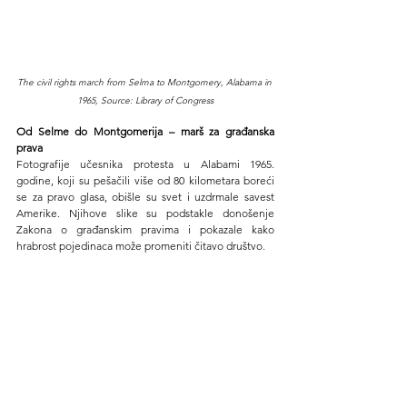
The civil rights march from Selma to Montgomery, Alabama in 
1965, Source: Library of Congress
Od Selme do Montgomerija – marš za građanska 
prava
Fotografije učesnika protesta u Alabami 1965. 
godine, koji su pešačili više od 80 kilometara boreći 
se za pravo glasa, obišle su svet i uzdrmale savest 
Amerike. Njihove slike su podstakle donošenje 
Zakona o građanskim pravima i pokazale kako 
hrabrost pojedinaca može promeniti čitavo društvo.