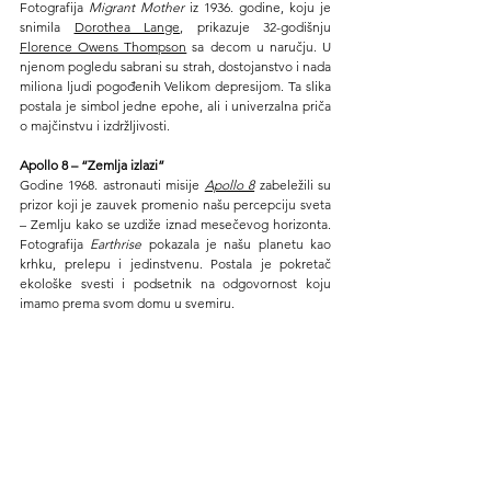
Fotografija 
Migrant Mother
 iz 1936. godine, koju je 
snimila 
Dorothea Lange
, prikazuje 32-godišnju 
Florence Owens Thompson
 sa decom u naručju. U 
njenom pogledu sabrani su strah, dostojanstvo i nada 
miliona ljudi pogođenih Velikom depresijom. Ta slika 
postala je simbol jedne epohe, ali i univerzalna priča 
o majčinstvu i izdržljivosti.
Apollo 8 – “Zemlja izlazi”
Godine 1968. astronauti misije 
Apollo 8
 zabeležili su 
prizor koji je zauvek promenio našu percepciju sveta 
– Zemlju kako se uzdiže iznad mesečevog horizonta. 
Fotografija 
Earthrise
 pokazala je našu planetu kao 
krhku, prelepu i jedinstvenu. Postala je pokretač 
ekološke svesti i podsetnik na odgovornost koju 
imamo prema svom domu u svemiru.