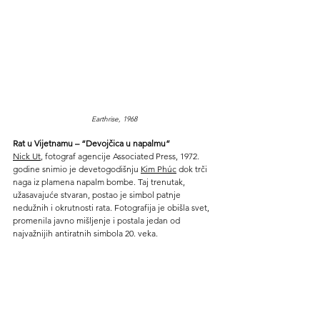
Earthrise, 1968
Rat u Vijetnamu – “Devojčica u napalmu”
Nick Ut
, fotograf agencije Associated Press, 1972. 
godine snimio je devetogodišnju 
Kim Phúc
 dok trči 
naga iz plamena napalm bombe. Taj trenutak, 
užasavajuće stvaran, postao je simbol patnje 
nedužnih i okrutnosti rata. Fotografija je obišla svet, 
promenila javno mišljenje i postala jedan od 
najvažnijih antiratnih simbola 20. veka.