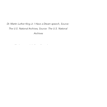
Dr. Martin Luther King Jr. I Have a Dream speech, Source: 
The U.S. National Archives, Source: The U.S. National 
Archives
Fotografija kao svedok čovečnosti
Fotografije nisu samo slike. One su svedoci 
trenutaka koji oblikuju našu kolektivnu svest. Svaka 
od njih čuva priču o ljudima, emocijama i odlukama 
koje su promenile tok istorije. Kada se okrenemo 
kroz objektiv, vidimo više od kadra – vidimo suštinu 
ljudskog iskustva.
U rukama fotografa, svet postaje knjiga, a svaka slika 
– poglavlje o onome što ne smemo zaboraviti. Jer 
fotografija ne zaustavlja samo vreme. Ona nas uči da 
ga razumemo.
THEMES IN FOCUS