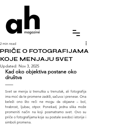
2 min read
PRIČE O FOTOGRAFIJAMA
KOJE MENJAJU SVET
Updated:
Nov 3, 2025
Kad oko objektiva postane oko 
društva
Svet se menja iz trenutka u trenutak, ali fotografija 
ima moć da te promene zadrži, sačuva i prenese. Ona 
beleži ono što reči ne mogu da objasne – bol, 
hrabrost, ljubav, otpor. Ponekad, jedna slika može 
promeniti način na koji posmatramo svet. Ovo su 
priče o fotografijama koje su postale svedoci istorije i 
simboli promena.