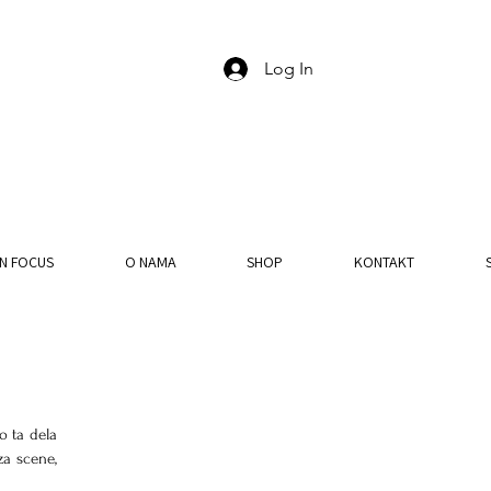
Log In
IN FOCUS
O NAMA
SHOP
KONTAKT
 ta dela 
a scene, 