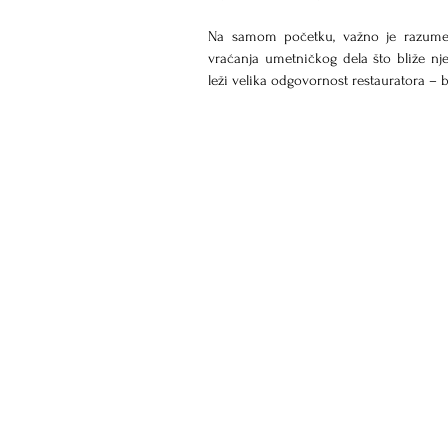
Na samom početku, važno je razumeti 
vraćanja umetničkog dela što bliže n
leži velika odgovornost restauratora – 