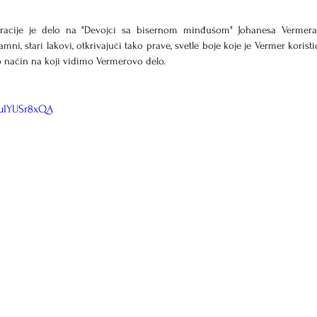
uracije je delo na "Devojci sa bisernom minđušom" Johanesa Vermera
amni, stari lakovi, otkrivajući tako prave, svetle boje koje je Vermer koristi
lo način na koji vidimo Vermerovo delo.
buIYUSr8xQA