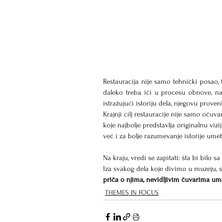
Restauracija nije samo tehnički posao,
daleko treba ići u procesu obnove, nas
istražujući istoriju dela, njegovu proven
Krajnji cilj restauracije nije samo očuva
koje najbolje predstavlja originalnu vi
već i za bolje razumevanje istorije umet
Na kraju, vredi se zapitati: šta bi bil
Iza svakog dela koje divimo u muzeju, sto
priča o njima, nevidljivim čuvarima um
THEMES IN FOCUS