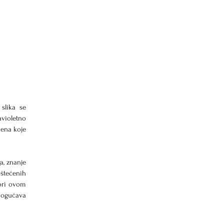
slika se 
violetno 
ena koje 
, znanje 
štećenih 
pri ovom 
mogućava 