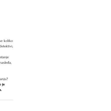
e koliko 
tektivi, 
stanje 
nasleđa, 
anju? 
 je 
a.