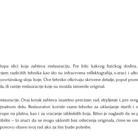
pa slici koja zahteva restauraciju. Pre bilo kakvog fizičkog dodira, 
m različitih tehnika kao što su infracrvena reflektografija, x-zraci i ultra
 površinskog sloja boje. Ove tehnike otkrivaju skrivene detalje, poput prom
, ili ranije restauracije koje su možda izmenile original.
tauracije. Ovaj korak zahteva izuzetno precizan rad, strpljenje i, pre svega
inalnom delu. Restauratori koriste razne tehnike za uklanjanje starih i o
 rupe na platnu, kao i za vraćanje izbledelih boja. Bitno je naglasiti da se 
rzibilni – to znači da se mogu ukloniti bez oštećenja originala, čime se o
ponovo obave svoj rad ako za tim bude potrebe.