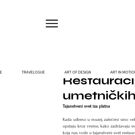
2 min read
E
TRAVELOGUE
ART OF DESIGN
ART IN MOTIO
Restauraci
umetničkih
Tajanstveni svet iza platna
Kada uđemo u muzej, zatečeni smo veli
opstaju kroz vreme, kako zadržavaju svo
koja nas vode u tajanstveni svet restau