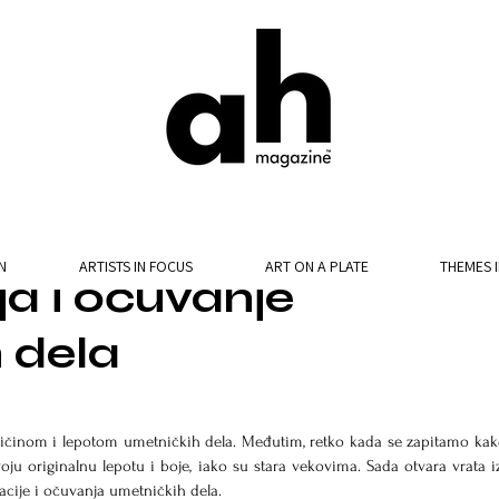
N
ARTISTS IN FOCUS
ART ON A PLATE
THEMES 
ja i očuvanje
 dela
činom i lepotom umetničkih dela. Međutim, retko kada se zapitamo kako
ju originalnu lepotu i boje, iako su stara vekovima. Sada otvara vrata iz
racije i očuvanja umetničkih dela.