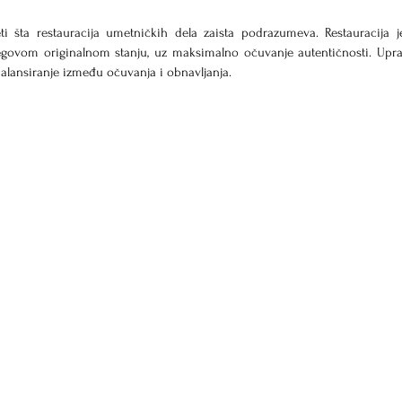
šta restauracija umetničkih dela zaista podrazumeva. Restauracija je
jegovom originalnom stanju, uz maksimalno očuvanje autentičnosti. Upr
balansiranje između očuvanja i obnavljanja.