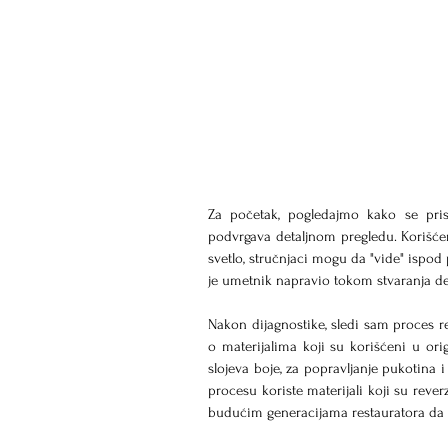
Za početak, pogledajmo kako se pristu
podvrgava detaljnom pregledu. Korišćenje
svetlo, stručnjaci mogu da "vide" ispod
je umetnik napravio tokom stvaranja dela
Nakon dijagnostike, sledi sam proces res
o materijalima koji su korišćeni u orig
slojeva boje, za popravljanje pukotina i
procesu koriste materijali koji su reve
budućim generacijama restauratora da 