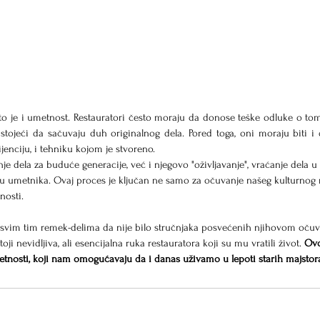
 to je i umetnost. Restauratori često moraju da donose teške odluke o tom
tojeći da sačuvaju duh originalnog dela. Pored toga, oni moraju biti i de
ijenciju, i tehniku kojom je stvoreno.
nje dela za buduće generacije, već i njegovo "oživljavanje", vraćanje dela u 
ziju umetnika. Ovaj proces je ključan ne samo za očuvanje našeg kulturnog 
nosti.
o sa svim tim remek-delima da nije bilo stručnjaka posvećenih njihovom očuv
ji nevidljiva, ali esencijalna ruka restauratora koji su mu vratili život. 
Ovo
etnosti, koji nam omogućavaju da i danas uživamo u lepoti starih majstor