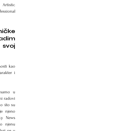
tistic 
essional 
ičke 
adim 
voj 
osti kao 
akter i 
 samo u 
i radovi 
o što su 
e njeno 
ky News 
o njenu 
azi se u 