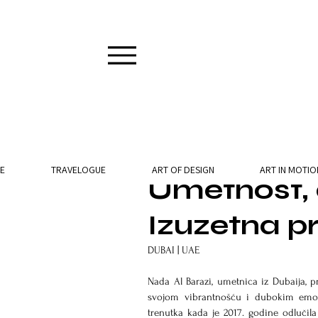
2 min read
E
TRAVELOGUE
ART OF DESIGN
ART IN MOTIO
Umetnost, 
Izuzetna p
DUBAI | UAE
Nada Al Barazi, umetnica iz Dubaija, p
svojom vibrantnošću i dubokim emoci
trenutka kada je 2017. godine odlučila