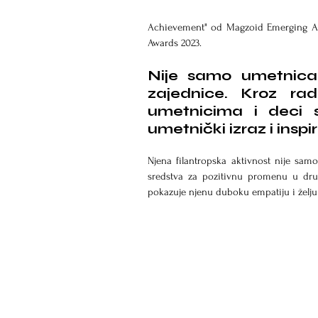
Achievement" od Magzoid Emerging Art 
Awards 2023.
Nije samo umetnica;
zajednice. Kroz ra
umetnicima i deci 
umetnički izraz i inspi
Njena filantropska aktivnost nije sam
sredstva za pozitivnu promenu u dru
pokazuje njenu duboku empatiju i želju