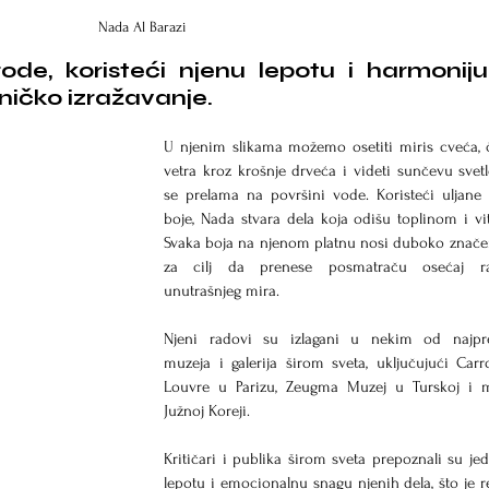
Nada Al Barazi
irode, koristeći njenu lepotu i harmoniju
ičko izražavanje. 
U njenim slikama možemo osetiti miris cveća, 
vetra kroz krošnje drveća i videti sunčevu svetl
se prelama na površini vode. Koristeći uljane i
boje, Nada stvara dela koja odišu toplinom i vit
Svaka boja na njenom platnu nosi duboko značen
za cilj da prenese posmatraču osećaj rad
unutrašnjeg mira.
Njeni radovi su izlagani u nekim od najprest
muzeja i galerija širom sveta, uključujući Carr
Louvre u Parizu, Zeugma Muzej u Turskoj i m
Južnoj Koreji. 
Kritičari i publika širom sveta prepoznali su jed
lepotu i emocionalnu snagu njenih dela, što je rez