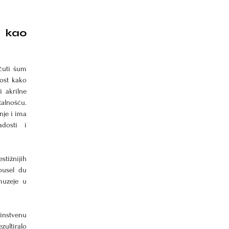
 kao 
čuti šum 
ost kako 
 akrilne 
alnošću. 
je i ima 
osti i 
ižnijih 
ousel du 
uzeje u 
instvenu 
ultiralo 