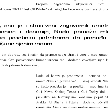
brojnim nagradama, uključujući "Best Ar
Icons 2023 i "Best Oil Painter" od BeingShe Excellence business & prof
 ona je i strastveni zagovornik umetn
dionice i donacije, Nada pomaže ml
sa posebnim potrebama da pronađu s
rišu se njenim radom. 
o čin dobrote, već i način da prenese svoju strast i veru u moć umetn
štvu. Ova posvećenost humanitarnom radu dodatno osvetljava njen kar
 da doprinese boljem svetu.
Nada Al Barazi je prepoznata i cenjena ne
umetničkim krugovima već i u široj javnosti. Njen
su često predstavljeni u prestižnim medijima ka
Gulf News, Khaleej Times i Gulf Today, dok j
prisustvo na televizijskim kanalima poput S
Arabia, Al Dhafra i Fujairah dodatno učvrstil
reputaciju. Njena umetnost prelazi granice i nal