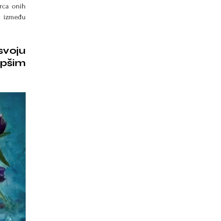
rca onih 
 između 
voju 
pšim 