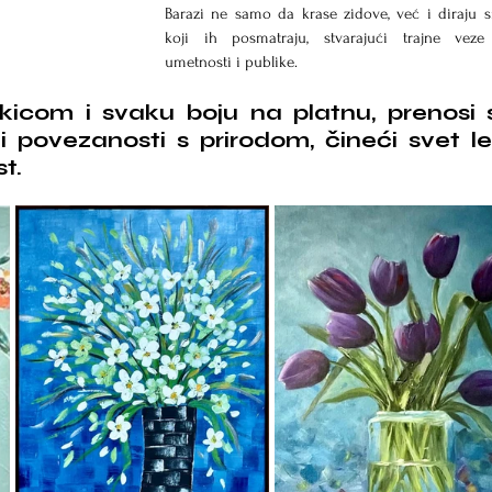
Barazi ne samo da krase zidove, već i diraju s
koji ih posmatraju, stvarajući trajne veze
umetnosti i publike.
kicom i svaku boju na platnu, prenosi s
i povezanosti s prirodom, čineći svet le
t.