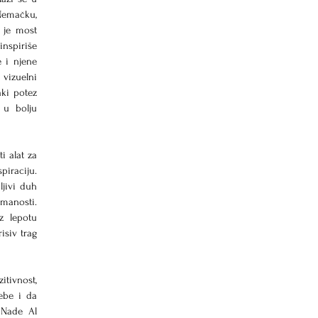
Nemačku, 
 je most 
nspiriše 
 i njene 
vizuelni 
ki potez 
u bolju 
 alat za 
iraciju. 
jivi duh 
anosti. 
 lepotu 
siv trag 
tivnost, 
ebe i da 
Nade Al 