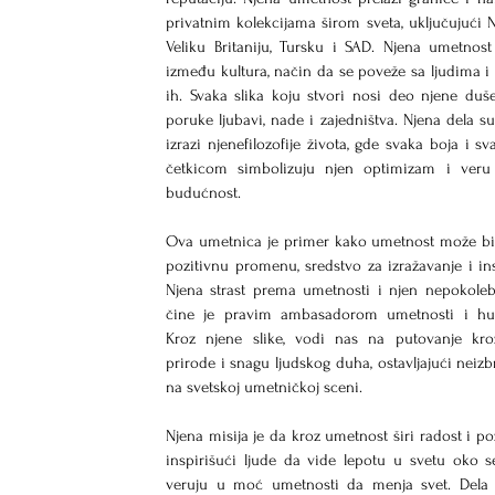
privatnim kolekcijama širom sveta, uključujući 
Veliku Britaniju, Tursku i SAD. Njena umetnost
između kultura, način da se poveže sa ljudima i i
ih. Svaka slika koju stvori nosi deo njene duše
poruke ljubavi, nade i zajedništva. Njena dela su 
izrazi njenefilozofije života, gde svaka boja i sva
četkicom simbolizuju njen optimizam i veru 
budućnost. 
Ova umetnica je primer kako umetnost može biti
pozitivnu promenu, sredstvo za izražavanje i insp
Njena strast prema umetnosti i njen nepokolebl
čine je pravim ambasadorom umetnosti i hum
Kroz njene slike, vodi nas na putovanje kroz
prirode i snagu ljudskog duha, ostavljajući neizbri
na svetskoj umetničkoj sceni.
Njena misija je da kroz umetnost širi radost i pozi
inspirišući ljude da vide lepotu u svetu oko s
veruju u moć umetnosti da menja svet. Dela 