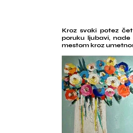
Kroz svaki potez čet
poruku ljubavi, nade 
mestom kroz umetnos