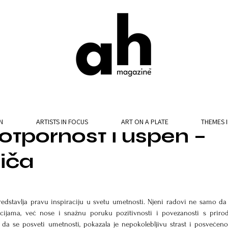
N
ARTISTS IN FOCUS
ART ON A PLATE
THEMES 
otpornost i uspeh –
riča
redstavlja pravu inspiraciju u svetu umetnosti. Njeni radovi ne samo da 
jama, već nose i snažnu poruku pozitivnosti i povezanosti s priro
 da se posveti umetnosti, pokazala je nepokolebljivu strast i posvećenost