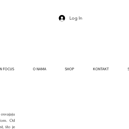
Log In
IN FOCUS
O NAMA
SHOP
KONTAKT
osvajaju 
dom. Od 
, što je 