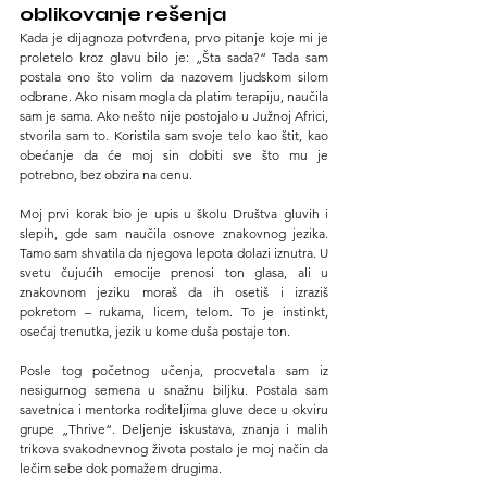
oblikovanje rešenja
Kada je dijagnoza potvrđena, prvo pitanje koje mi je 
proletelo kroz glavu bilo je: „Šta sada?“ Tada sam 
postala ono što volim da nazovem ljudskom silom 
odbrane. Ako nisam mogla da platim terapiju, naučila 
sam je sama. Ako nešto nije postojalo u Južnoj Africi, 
stvorila sam to. Koristila sam svoje telo kao štit, kao 
obećanje da će moj sin dobiti sve što mu je 
potrebno, bez obzira na cenu.
Moj prvi korak bio je upis u školu Društva gluvih i 
slepih, gde sam naučila osnove znakovnog jezika. 
Tamo sam shvatila da njegova lepota dolazi iznutra. U 
svetu čujućih emocije prenosi ton glasa, ali u 
znakovnom jeziku moraš da ih osetiš i izraziš 
pokretom – rukama, licem, telom. To je instinkt, 
osećaj trenutka, jezik u kome duša postaje ton.
Posle tog početnog učenja, procvetala sam iz 
nesigurnog semena u snažnu biljku. Postala sam 
savetnica i mentorka roditeljima gluve dece u okviru 
grupe „Thrive“. Deljenje iskustava, znanja i malih 
trikova svakodnevnog života postalo je moj način da 
lečim sebe dok pomažem drugima.