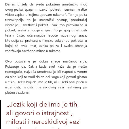
Danas, u želji da svetu pokažem umetničku moć 
ovog jezika, spajam muziku i pokret – snimam kratke 
video zapise u kojima „pevam rukama“. To nije puka 
transkripcija; to je umetnički nastup, preobražaj 
vibracije u svetlost i pokret. Svaki ton pretvara se u 
pokret, svaka emocija u gest. To je spoj umetnosti 
tela i čiste, očaravajuće lepote vizuelnog izraza. 
Melodija se pretvara u filmsku sekvencu pokreta, u 
kojoj se svaki takt, svaka pauza i svaka emocija 
zadržavaju savršeno mirno u rukama.
Ovo putovanje je dokaz snage majčinog srca. 
Pokazuje da, čak i kada svet kaže da je nešto 
nemoguće, najveća umetnost je ići napred s verom 
da plan koji te vodi dolazi od Boga koji govori glasno 
u tišini. Jezik koji delimo je tih, ali u sebi nosi priču o 
istrajnosti, milosti i neraskidivoj vezi naslikanoj po 
platnu vazduha.
„Jezik koji delimo je tih, 
ali govori o istrajnosti, 
milosti i neraskidivoj vezi 