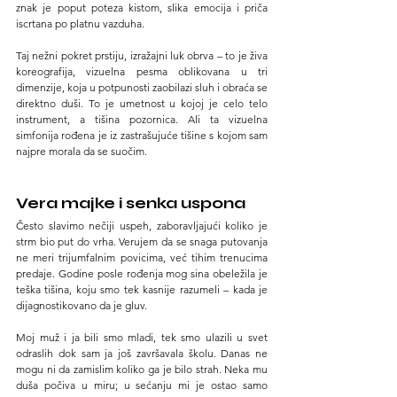
znak je poput poteza kistom, slika emocija i priča 
iscrtana po platnu vazduha.
Taj nežni pokret prstiju, izražajni luk obrva – to je živa 
koreografija, vizuelna pesma oblikovana u tri 
dimenzije, koja u potpunosti zaobilazi sluh i obraća se 
direktno duši. To je umetnost u kojoj je celo telo 
instrument, a tišina pozornica. Ali ta vizuelna 
simfonija rođena je iz zastrašujuće tišine s kojom sam 
najpre morala da se suočim.
Vera majke i senka uspona
Često slavimo nečiji uspeh, zaboravljajući koliko je 
strm bio put do vrha. Verujem da se snaga putovanja 
ne meri trijumfalnim povicima, već tihim trenucima 
predaje. Godine posle rođenja mog sina obeležila je 
teška tišina, koju smo tek kasnije razumeli – kada je 
dijagnostikovano da je gluv.
Moj muž i ja bili smo mladi, tek smo ulazili u svet 
odraslih dok sam ja još završavala školu. Danas ne 
mogu ni da zamislim koliko ga je bilo strah. Neka mu 
duša počiva u miru; u sećanju mi je ostao samo 