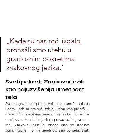
„Kada su nas reči izdale, 
pronašli smo utehu u 
gracioznim pokretima 
znakovnog jezika.“
Sveti pokret: Znakovni jezik 
kao najuzvišenija umetnost 
tela
Svet mog sina bio je tih, svet u koji sam čeznula da 
uđem. Kada su nas reči izdale, utehu smo pronašli u 
gracioznim pokretima znakovnog jezika. To je naš 
most, vizuelna simfonija koja prevazilazi izgovorene 
reči. Znakovni jezik je mnogo više od sredstva 
komunikacije – on je umetnost sam po sebi. Svaki 