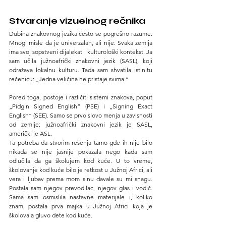
Stvaranje vizuelnog rečnika
Dubina znakovnog jezika često se pogrešno razume. 
Mnogi misle da je univerzalan, ali nije. Svaka zemlja 
ima svoj sopstveni dijalekat i kulturološki kontekst. Ja 
sam učila južnoafrički znakovni jezik (SASL), koji 
odražava lokalnu kulturu. Tada sam shvatila istinitu 
rečenicu: „Jedna veličina ne pristaje svima.“
Pored toga, postoje i različiti sistemi znakova, poput 
„Pidgin Signed English“ (PSE) i „Signing Exact 
English“ (SEE). Samo se prvo slovo menja u zavisnosti 
od zemlje: južnoafrički znakovni jezik je SASL, 
američki je ASL.
Ta potreba da stvorim rešenja tamo gde ih nije bilo 
nikada se nije jasnije pokazala nego kada sam 
odlučila da ga školujem kod kuće. U to vreme, 
školovanje kod kuće bilo je retkost u Južnoj Africi, ali 
vera i ljubav prema mom sinu davale su mi snagu. 
Postala sam njegov prevodilac, njegov glas i vodič. 
Sama sam osmislila nastavne materijale i, koliko 
znam, postala prva majka u Južnoj Africi koja je 
školovala gluvo dete kod kuće.