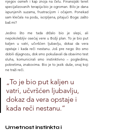
njegov osmeh i kap znoja na čelu. Finansijski teret 
specijalizovanih terapija bio je ogroman. Bilo je dana 
ispunjenih suzama, frustracijom i očajem. Ponekad 
sam klečala na podu, iscrpljena, pitajući Boga: zašto 
baš mi?
Jedino što me tada držalo bio je slepi, ali 
nepokolebljiv osećaj vere u Božji plan. To je bio put 
kaljen u vatri, učvršćen ljubavlju, dokaz da vera 
opstaje i kada reči nestanu. Još pre nego što smo 
dobili dijagnozu, dok smo pokušavali da obavimo test 
sluha, komunicirali smo instinktivno – pogledima, 
pokretima, znakovima. Bio je to jezik duše, onaj koji 
ne traži reči.
„To je bio put kaljen u 
vatri, učvršćen ljubavlju, 
dokaz da vera opstaje i 
kada reči nestanu.“
Umetnost instinkta i 