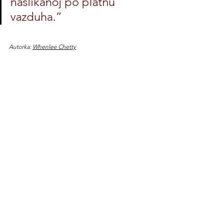
naslikanoj po platnu 
vazduha.“
Autorka: 
Whenlee Chetty
THEMES IN FOCUS
ART OF LIVING
See All
Related Posts