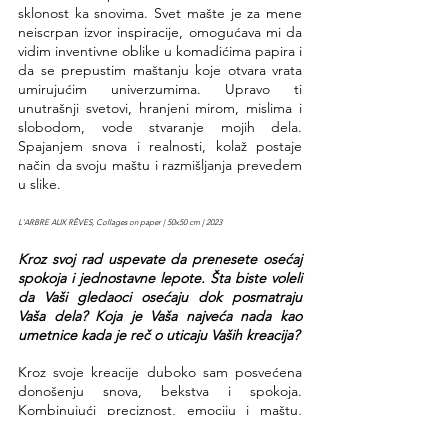
sklonost ka snovima. Svet mašte je za mene 
neiscrpan izvor inspiracije, omogućava mi da 
vidim inventivne oblike u komadićima papira i 
da se prepustim maštanju koje otvara vrata 
umirujućim univerzumima. Upravo ti 
unutrašnji svetovi, hranjeni mirom, mislima i 
slobodom, vode stvaranje mojih dela. 
Spajanjem snova i realnosti, kolaž postaje 
način da svoju maštu i razmišljanja prevedem 
u slike.
L'ARBRE AUX RÊVES, Collages on paper | 50x50 cm | 2023
Kroz svoj rad uspevate da prenesete osećaj 
spokoja i jednostavne lepote. Šta biste voleli 
da Vaši gledaoci osećaju dok posmatraju 
Vaša dela? Koja je Vaša najveća nada kao 
umetnice kada je reč o uticaju Vaših kreacija?
Kroz svoje kreacije duboko sam posvećena 
donošenju snova, bekstva i spokoja. 
Kombinujući preciznost, emociju i maštu, 
moja najveća nada je da stvorim prostor u 