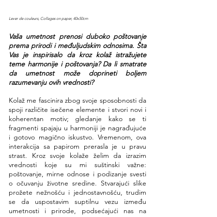
Lever de couleurs, Collages on paper, 40x50cm
Vaša umetnost prenosi duboko poštovanje 
prema prirodi i međuljudskim odnosima. Šta 
Vas je inspirisalo da kroz kolaž istražujete 
teme harmonije i poštovanja? Da li smatrate 
da umetnost može doprineti boljem 
razumevanju ovih vrednosti?
Kolaž me fascinira zbog svoje sposobnosti da 
spoji različite isečene elemente i stvori novi i 
koherentan motiv; gledanje kako se ti 
fragmenti spajaju u harmoniji je nagrađujuće 
i gotovo magično iskustvo. Vremenom, ova 
interakcija sa papirom prerasla je u pravu 
strast. Kroz svoje kolaže želim da izrazim 
vrednosti koje su mi suštinski važne: 
poštovanje, mirne odnose i podizanje svesti 
o očuvanju životne sredine. Stvarajući slike 
prožete nežnošću i jednostavnošću, trudim 
se da uspostavim suptilnu vezu između 
umetnosti i prirode, podsećajući nas na 