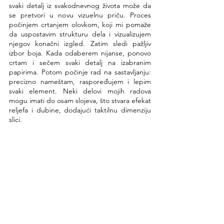
svaki detalj iz svakodnevnog života može da 
se pretvori u novu vizuelnu priču. Proces 
počinjem crtanjem olovkom, koji mi pomaže 
da uspostavim strukturu dela i vizualizujem 
njegov konačni izgled. Zatim sledi pažljiv 
izbor boja. Kada odaberem nijanse, ponovo 
crtam i sečem svaki detalj na izabranim 
papirima. Potom počinje rad na sastavljanju: 
precizno nameštam, raspoređujem i lepim 
svaki element. Neki delovi mojih radova 
mogu imati do osam slojeva, što stvara efekat 
reljefa i dubine, dodajući taktilnu dimenziju 
slici.