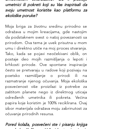
umetnici ili pokreti koji su Vas inspirisali da 
svoju umetnost koristite kao platformu za 
ekološke poruke?
Moja briga za životnu sredinu prirodno se 
odražava u mojim kreacijama, gde nastojim 
da podstaknem svest o našoj povezanosti sa 
prirodom. Ova tema je uvek prisutna u mom 
umu i direktno utiče na moj proces stvaranja. 
Tako, kada se pojavi neočekivani oblik, on 
postaje deo mojih razmišljanja o lepoti i 
krhkosti prirode. Ove spontane inspiracije 
često se pretvaraju u radove koji pozivaju na 
poetsko razmišljanje o prirodi ili na 
razmatranje njenog očuvanja. Moja ekološka 
posvećenost više proizilazi iz potrebe za 
zaštitom planete nego iz direktnog uticaja 
određenih umetnika ili pokreta. Većina 
papira koje koristim je 100% reciklirana. Ovaj 
izbor materijala odražava moju zabrinutost za 
očuvanje prirodnih resursa.
Pored kolaža, posvećeni ste i pisanju knjiga 