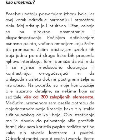
kao umetnicu?
Posebnu pažnju posvećujem izboru boja, jer 
ovaj korak određuje harmoniju i atmosferu 
dela. Moj pristup je i intuitivan i ličan, oslanja 
se na direktno posmatranje i 
eksperimentisanje. Počinjem definisanjem 
osnovne palete, vođena emocijom koju želim 
da prenesem. Zatim postavljam uzorke tih 
boja jednu pored druge kako bih procenila 
njihovu interakciju. To mi pomaže da vidim da 
li se nijanse međusobno dopunjuju ili 
kontrastiraju, omogućavajući mi da 
prilagodim paletu dok ne postignem željenu 
ravnotežu. Na početku su moje kompozicije 
bile izuzetno detaljne, sa nekima koje su 
sadržale 
više od 300 zalepljenih elemenata
.
Međutim, vremenom sam osetila potrebu da 
pojednostavim svoje kreacije kako bih istakla 
suštinu svakog oblika i boje. Ovo istraživanje 
me je dovelo do prihvatanja više grafičkih 
formi, dok sam koristila papire različite težine 
kako bih stvorila kontraste u gustini. 
Određeni motivi, poput cveća i zvezda, često 