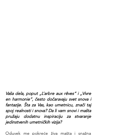
Vaša dela, poput „L’arbre aux rêves” i „Vivre 
en harmonie”, često dočaravaju svet snova i 
fantazije. Šta za Vas, kao umetnicu, znači taj 
spoj realnosti i snova? Da li vam snovi i mašta 
pružaju dodatnu inspiraciju za stvaranje 
jedinstvenih umetničkih vizija?
Oduvek me pokreće živa mašta i snažna 