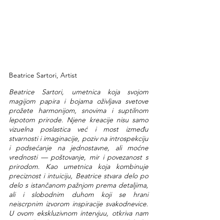
Beatrice Sartori, Artist
Beatrice Sartori, umetnica koja svojom 
magijom papira i bojama oživljava svetove 
prožete harmonijom, snovima i suptilnom 
lepotom prirode. Njene kreacije nisu samo 
vizuelna poslastica već i most između 
stvarnosti i imaginacije, poziv na introspekciju 
i podsećanje na jednostavne, ali moćne 
vrednosti — poštovanje, mir i povezanost s 
prirodom. Kao umetnica koja kombinuje 
preciznost i intuiciju, Beatrice stvara delo po 
delo s istančanom pažnjom prema detaljima, 
ali i slobodnim duhom koji se hrani 
neiscrpnim izvorom inspiracije svakodnevice. 
U ovom ekskluzivnom intervjuu, otkriva nam 