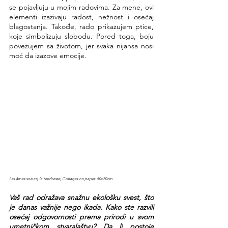
se pojavljuju u mojim radovima. Za mene, ovi 
elementi izazivaju radost, nežnost i osećaj 
blagostanja. Takođe, rado prikazujem ptice, 
koje simbolizuju slobodu. Pored toga, boju 
povezujem sa životom, jer svaka nijansa nosi 
moć da izazove emocije.
Les âmes soeurs, la tendresse, Collages on paper, 50x70cm
Vaš rad odražava snažnu ekološku svest, što 
je danas važnije nego ikada. Kako ste razvili 
osećaj odgovornosti prema prirodi u svom 
umetničkom stvaralaštvu? Da li postoje 