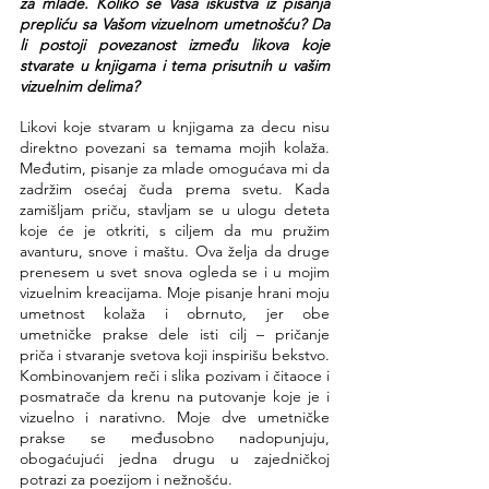
za mlade. Koliko se Vaša iskustva iz pisanja 
prepliću sa Vašom vizuelnom umetnošću? Da 
li postoji povezanost između likova koje 
stvarate u knjigama i tema prisutnih u vašim 
vizuelnim delima?
Likovi koje stvaram u knjigama za decu nisu 
direktno povezani sa temama mojih kolaža. 
Međutim, pisanje za mlade omogućava mi da 
zadržim osećaj čuda prema svetu. Kada 
zamišljam priču, stavljam se u ulogu deteta 
koje će je otkriti, s ciljem da mu pružim 
avanturu, snove i maštu. Ova želja da druge 
prenesem u svet snova ogleda se i u mojim 
vizuelnim kreacijama. Moje pisanje hrani moju 
umetnost kolaža i obrnuto, jer obe 
umetničke prakse dele isti cilj – pričanje 
priča i stvaranje svetova koji inspirišu bekstvo. 
Kombinovanjem reči i slika pozivam i čitaoce i 
posmatrače da krenu na putovanje koje je i 
vizuelno i narativno. Moje dve umetničke 
prakse se međusobno nadopunjuju, 
obogaćujući jedna drugu u zajedničkoj 
potrazi za poezijom i nežnošću.