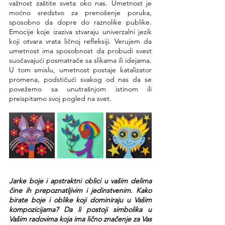
važnost zaštite sveta oko nas. Umetnost je 
moćno sredstvo za prenošenje poruka, 
sposobno da dopre do raznolike publike. 
Emocije koje izaziva stvaraju univerzalni jezik 
koji otvara vrata ličnoj refleksiji. Verujem da 
umetnost ima sposobnost da probudi svest 
suočavajući posmatrače sa slikama ili idejama. 
U tom smislu, umetnost postaje katalizator 
promena, podstičući svakog od nas da se 
povežemo sa unutrašnjom istinom ili 
preispitamo svoj pogled na svet.
Jarke boje i apstraktni oblici u vašim delima 
čine ih prepoznatljivim i jedinstvenim. Kako 
birate boje i oblike koji dominiraju u Vašim 
kompozicijama? Da li postoji simbolika u 
Vašim radovima koja ima lično značenje za Vas 