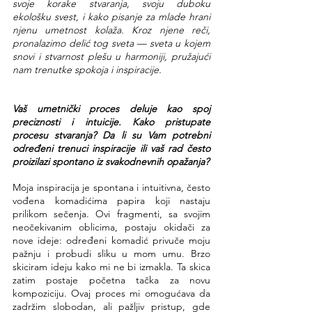
svoje korake stvaranja, svoju duboku 
ekološku svest, i kako pisanje za mlade hrani 
njenu umetnost kolaža. Kroz njene reči, 
pronalazimo delić tog sveta — sveta u kojem 
snovi i stvarnost plešu u harmoniji, pružajući 
nam trenutke spokoja i inspiracije.
Vaš umetnički proces deluje kao spoj 
preciznosti i intuicije. Kako pristupate 
procesu stvaranja? Da li su Vam potrebni 
određeni trenuci inspiracije ili vaš rad često 
proizilazi spontano iz svakodnevnih opažanja?
Moja inspiracija je spontana i intuitivna, često 
vođena komadićima papira koji nastaju 
prilikom sečenja. Ovi fragmenti, sa svojim 
neočekivanim oblicima, postaju okidači za 
nove ideje: određeni komadić privuče moju 
pažnju i probudi sliku u mom umu. Brzo 
skiciram ideju kako mi ne bi izmakla. Ta skica 
zatim postaje početna tačka za novu 
kompoziciju. Ovaj proces mi omogućava da 
zadržim slobodan, ali pažljiv pristup, gde 