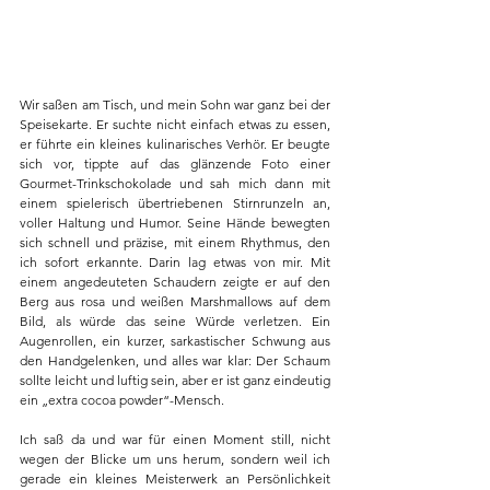
​Wir saßen am Tisch, und mein Sohn war ganz bei der 
Speisekarte. Er suchte nicht einfach etwas zu essen, 
er führte ein kleines kulinarisches Verhör. Er beugte 
sich vor, tippte auf das glänzende Foto einer 
Gourmet-Trinkschokolade und sah mich dann mit 
einem spielerisch übertriebenen Stirnrunzeln an, 
voller Haltung und Humor. Seine Hände bewegten 
sich schnell und präzise, mit einem Rhythmus, den 
ich sofort erkannte. Darin lag etwas von mir. Mit 
einem angedeuteten Schaudern zeigte er auf den 
Berg aus rosa und weißen Marshmallows auf dem 
Bild, als würde das seine Würde verletzen. Ein 
Augenrollen, ein kurzer, sarkastischer Schwung aus 
den Handgelenken, und alles war klar: Der Schaum 
sollte leicht und luftig sein, aber er ist ganz eindeutig 
ein „extra cocoa powder“-Mensch.
Ich saß da und war für einen Moment still, nicht 
wegen der Blicke um uns herum, sondern weil ich 
gerade ein kleines Meisterwerk an Persönlichkeit 