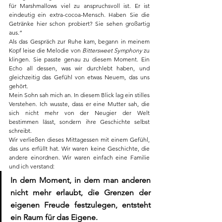
für Marshmallows viel zu anspruchsvoll ist. Er ist 
eindeutig ein extra-cocoa-Mensch. Haben Sie die 
Getränke hier schon probiert? Sie sehen großartig 
aus.“
Als das Gespräch zur Ruhe kam, begann in meinem 
Kopf leise die Melodie von 
Bittersweet Symphony
 zu 
klingen. Sie passte genau zu diesem Moment. Ein 
Echo all dessen, was wir durchlebt haben, und 
gleichzeitig das Gefühl von etwas Neuem, das uns 
gehört.
Mein Sohn sah mich an. In diesem Blick lag ein stilles 
Verstehen. Ich wusste, dass er eine Mutter sah, die 
sich nicht mehr von der Neugier der Welt 
bestimmen lässt, sondern ihre Geschichte selbst 
schreibt.
Wir verließen dieses Mittagessen mit einem Gefühl, 
das uns erfüllt hat. Wir waren keine Geschichte, die 
andere einordnen. Wir waren einfach eine Familie 
und ich verstand: 
In dem Moment, in dem man anderen 
nicht mehr erlaubt, die Grenzen der 
eigenen Freude festzulegen, entsteht 
ein Raum für das Eigene. 