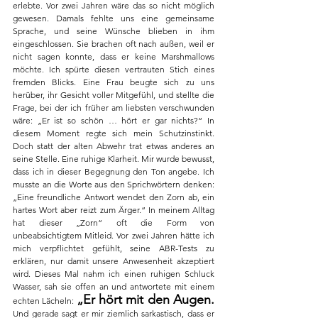
erlebte. Vor zwei Jahren wäre das so nicht möglich 
gewesen. Damals fehlte uns eine gemeinsame 
Sprache, und seine Wünsche blieben in ihm 
eingeschlossen. Sie brachen oft nach außen, weil er 
nicht sagen konnte, dass er keine Marshmallows 
möchte. Ich spürte diesen vertrauten Stich eines 
fremden Blicks. Eine Frau beugte sich zu uns 
herüber, ihr Gesicht voller Mitgefühl, und stellte die 
Frage, bei der ich früher am liebsten verschwunden 
wäre: „Er ist so schön … hört er gar nichts?“ In 
diesem Moment regte sich mein Schutzinstinkt. 
Doch statt der alten Abwehr trat etwas anderes an 
seine Stelle. Eine ruhige Klarheit. Mir wurde bewusst, 
dass ich in dieser Begegnung den Ton angebe. Ich 
musste an die Worte aus den Sprichwörtern denken: 
„Eine freundliche Antwort wendet den Zorn ab, ein 
hartes Wort aber reizt zum Ärger.“ In meinem Alltag 
hat dieser „Zorn“ oft die Form von 
unbeabsichtigtem Mitleid. Vor zwei Jahren hätte ich 
mich verpflichtet gefühlt, seine ABR-Tests zu 
erklären, nur damit unsere Anwesenheit akzeptiert 
wird. Dieses Mal nahm ich einen ruhigen Schluck 
Wasser, sah sie offen an und antwortete mit einem 
„Er hört mit den Augen.
echten Lächeln: 
Und gerade sagt er mir ziemlich sarkastisch, dass er 