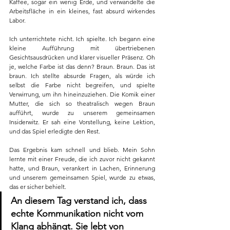
Kaffee, sogar ein wenig Erde, und verwandelte die 
Arbeitsfläche in ein kleines, fast absurd wirkendes 
Labor.
Ich unterrichtete nicht. Ich spielte. Ich begann eine 
kleine Aufführung mit übertriebenen 
Gesichtsausdrücken und klarer visueller Präsenz. Oh 
je, welche Farbe ist das denn? Braun. Braun. Das ist 
braun. Ich stellte absurde Fragen, als würde ich 
selbst die Farbe nicht begreifen, und spielte 
Verwirrung, um ihn hineinzuziehen. Die Komik einer 
Mutter, die sich so theatralisch wegen Braun 
aufführt, wurde zu unserem gemeinsamen 
Insiderwitz. Er sah eine Vorstellung, keine Lektion, 
und das Spiel erledigte den Rest.
Das Ergebnis kam schnell und blieb. Mein Sohn 
lernte mit einer Freude, die ich zuvor nicht gekannt 
hatte, und Braun, verankert in Lachen, Erinnerung 
und unserem gemeinsamen Spiel, wurde zu etwas, 
das er sicher behielt.
An diesem Tag verstand ich, dass 
echte Kommunikation nicht vom 
Klang abhängt. Sie lebt von 