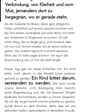
Verbindung, von Klarheit und vom 
Mut, jemandem dort zu 
begegnen, wo er gerade steht.
Als die Gebärde für Braun, diese ganz alltägliche 
Farbe, schließlich auf seinem Gesicht erschien und 
bei ihm ankam, veränderte sich mein Blick. Ich hörte 
auf, Antworten in Diagnosen zu suchen. Ich sah 
einen Weg, den er längst ging, und verstand, dass 
ich nur noch lernen musste, ihn an seiner Seite zu 
gehen. Die Antwort lag nicht in einem weiteren 
Wort, das ich hätte sagen können. Sie lag in der 
Entscheidung, wie ich ihm die Welt zeigte.
Dieser Tag gab mir etwas Einfaches mit. Ein Kind 
bittet nicht darum, in das Modell eines anderen 
Ein Kind bittet darum, 
geformt zu werden. 
verstanden zu werden.
 Das Spiel wurde 
unsere Sprache. Licht, Bewegung, mein Gesicht, 
seine Begeisterung und die mit braunen Dingen 
bedeckte Küchenfläche wurden zu einem Gespräch. 
Als ich die Angst losließ und mir erlaubte zu spielen, 
wurde Braun zu dem Zeichen dafür, dass wir uns 
gefunden hatten, ganz präsent, in derselben Freude.