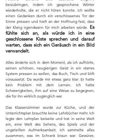
beizubringen, indem ich gesprochene Wörter 
wiederholte, die er nicht hören konnte. Ich wollte 
einen Gedanken durch ein verschlossenes Tor der 
Sinne pressen und hielt an der Hoffnung fest, dass 
Es 
der Klang irgendwann für mich arbeiten würde.
fühlte sich an, als würde ich in eine 
geschlossene Kiste sprechen und darauf 
warten, dass sich ein Geräusch in ein Bild 
verwandelt.
Alles änderte sich in dem Moment, als ich aufhörte, 
seinen schönen, neugierigen Geist in ein starres 
System pressen zu wollen, das Buch, Tisch und Stift 
voraussetzt. Da wurde mir etwas ganz klar: Er hatte 
kein Problem mit dem Lernen. Ich hatte 
Schwierigkeiten, ihm auf eine Weise zu begegnen, 
die für ihn wirklich zugänglich war.
Das Klassenzimmer wurde zur Küche, und der 
Unterrichtsplan brauchte keine Lehrbücher mehr. Ich 
legte den Lehrplan beiseite und trat in seine Welt 
ein, eine Welt des Sehens, des Spiels und der 
ungeteilten Aufmerksamkeit. Ich sammelte alles 
zusammen, was im Schrank braun war: Gewürze, 